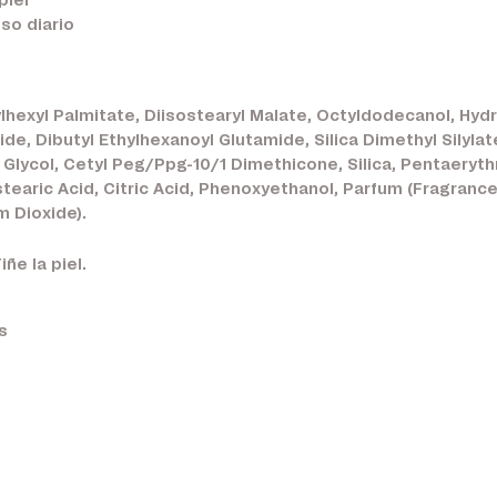
piel
so diario
thylhexyl Palmitate, Diisostearyl Malate, Octyldodecanol, H
de, Dibutyl Ethylhexanoyl Glutamide, Silica Dimethyl Silyla
 Glycol, Cetyl Peg/Ppg-10/1 Dimethicone, Silica, Pentaerythr
aric Acid, Citric Acid, Phenoxyethanol, Parfum (Fragrance)
m Dioxide).
ñe la piel.
s