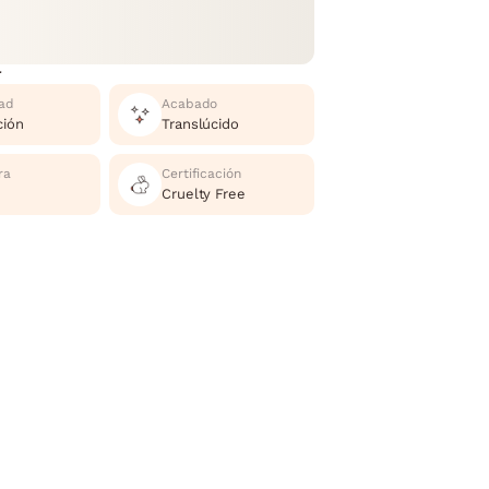
r
ad
Acabado
ción
Translúcido
ra
Certificación
Cruelty Free