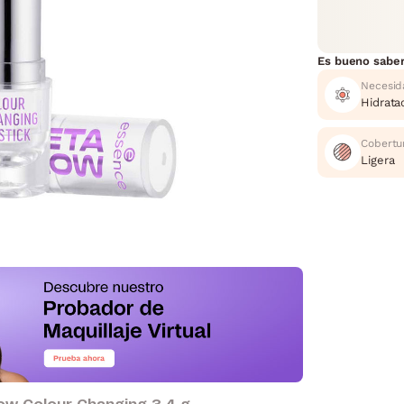
Es bueno sabe
Necesid
Hidrata
Cobertu
Ligera