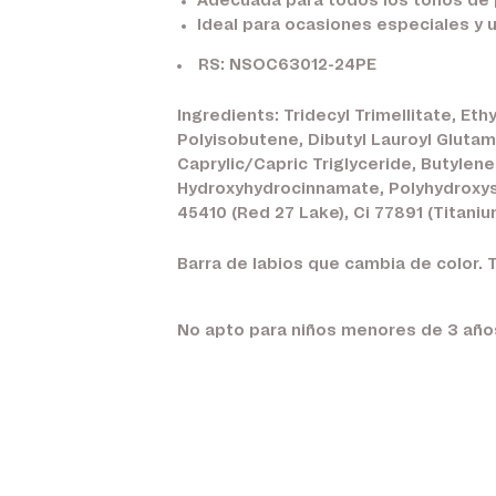
Adecuada para todos los tonos de 
Ideal para ocasiones especiales y u
RS: NSOC63012-24PE
Ingredients: Tridecyl Trimellitate, E
Polyisobutene, Dibutyl Lauroyl Glutami
Caprylic/Capric Triglyceride, Butylene
Hydroxyhydrocinnamate, Polyhydroxyste
45410 (Red 27 Lake), Ci 77891 (Titaniu
Barra de labios que cambia de color. Ti
No apto para niños menores de 3 año