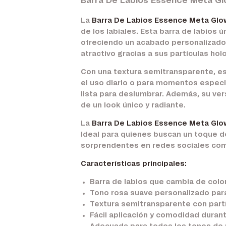
Barra De Labios Essence Meta Gl
La
Barra De Labios Essence Meta Glo
de los labiales. Esta barra de labios 
ofreciendo un acabado personalizado q
atractivo gracias a sus partículas hol
Con una textura semitransparente, esta
el uso diario o para momentos especi
lista para deslumbrar. Además, su ver
de un look único y radiante.
La
Barra De Labios Essence Meta Gl
Ideal para quienes buscan un toque de
sorprendentes en redes sociales com
Características principales:
Barra de labios que cambia de colo
Tono rosa suave personalizado par
Textura semitransparente con partí
Fácil aplicación y comodidad durant