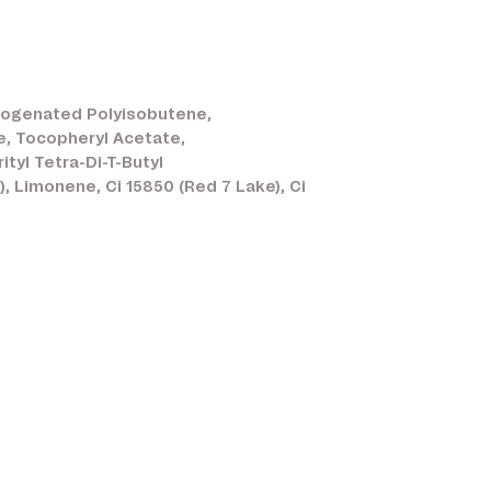
ydrogenated Polyisobutene,
te, Tocopheryl Acetate,
ityl Tetra-Di-T-Butyl
, Limonene, Ci 15850 (Red 7 Lake), Ci