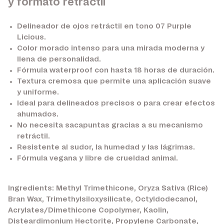
y formato retráctil
Delineador de ojos retráctil en tono
07 Purple
Licious
.
Color morado intenso para una mirada moderna y
llena de personalidad.
Fórmula
waterproof
con hasta
18 horas
de duración.
Textura cremosa que permite una aplicación suave
y uniforme.
Ideal para delineados precisos o para crear efectos
ahumados.
No necesita sacapuntas gracias a su mecanismo
retráctil.
Resistente al sudor, la humedad y las lágrimas.
Fórmula vegana y libre de crueldad animal.
Ingredients: Methyl Trimethicone, Oryza Sativa (Rice)
Bran Wax, Trimethylsiloxysilicate, Octyldodecanol,
Acrylates/Dimethicone Copolymer, Kaolin,
Disteardimonium Hectorite, Propylene Carbonate,