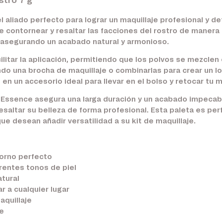
stro 7 g
el aliado perfecto para lograr un maquillaje profesional y d
 contornear y resaltar las facciones del rostro de manera s
, asegurando un acabado natural y armonioso.
litar la aplicación, permitiendo que los polvos se mezclen 
ando una brocha de maquillaje o combinarlas para crear un 
 en un accesorio ideal para llevar en el bolso y retocar tu
g Essence asegura una larga duración y un acabado impecabl
saltar su belleza de forma profesional. Esta paleta es pe
 desean añadir versatilidad a su kit de maquillaje.
orno perfecto
rentes tonos de piel
tural
ar a cualquier lugar
aquillaje
e