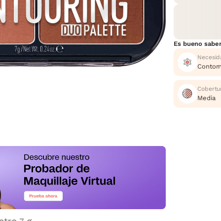
Es bueno sabe
Necesid
Contor
Cobertu
Media