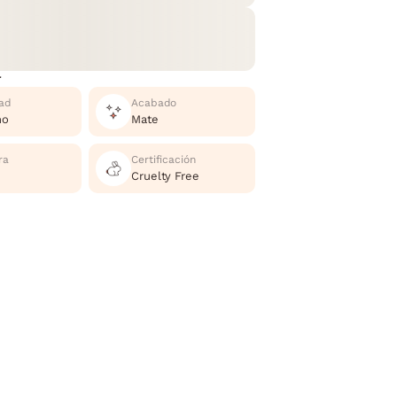
r
ad
Acabado
no
Mate
ra
Certificación
Cruelty Free