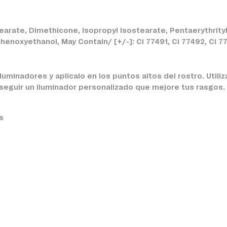
earate, Dimethicone, Isopropyl Isostearate, Pentaerythrityl
 Phenoxyethanol, May Contain/ [+/-]: Ci 77491, Ci 77492, Ci 7
iluminadores y aplícalo en los puntos altos del rostro. Utili
seguir un iluminador personalizado que mejore tus rasgos.
s