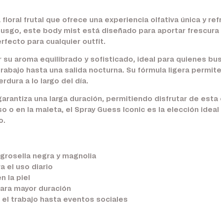
 floral frutal que ofrece una experiencia olfativa única y 
usgo, este body mist está diseñado para aportar frescura y 
fecto para cualquier outfit.
r su aroma equilibrado y sofisticado, ideal para quienes b
abajo hasta una salida nocturna. Su fórmula ligera permite 
dura a lo largo del día.
arantiza una larga duración, permitiendo disfrutar de esta
so o en la maleta, el Spray Guess Iconic es la elección ide
o.
 grosella negra y magnolia
a el uso diario
n la piel
para mayor duración
 el trabajo hasta eventos sociales