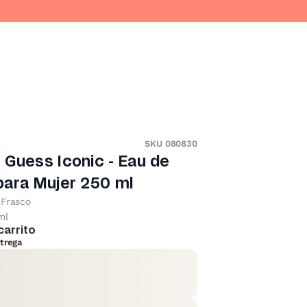
SKU 080830
Guess Iconic - Eau de
para Mujer 250 ml
Frasco
ml
carrito
trega