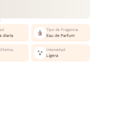
r
ad
Tipo de Fragancia
 diaria
Eau de Parfum
Olfativa
Intensidad
Ligera