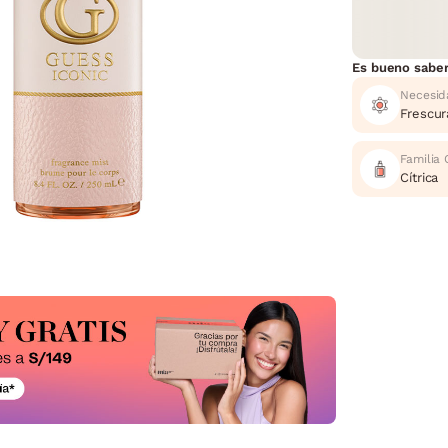
Es bueno sabe
Necesid
Frescura
Familia 
Cítrica