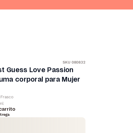
SKU 080832
st Guess Love Passion
ruma corporal para Mujer
Frasco
ml
carrito
trega