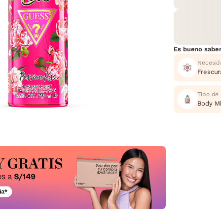
Es bueno sabe
Necesid
Frescura
Tipo de
Body Mi