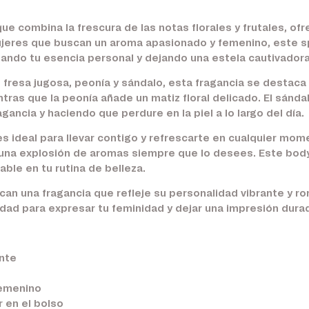
ue combina la frescura de las notas florales y frutales, of
ujeres que buscan un aroma apasionado y femenino, este s
zando tu esencia personal y dejando una estela cautivadora
fresa jugosa, peonía y sándalo, esta fragancia se destaca p
tras que la peonía añade un matiz floral delicado. El sánda
agancia y haciendo que perdure en la piel a lo largo del día.
s ideal para llevar contigo y refrescarte en cualquier mome
 una explosión de aromas siempre que lo desees. Este body 
ble en tu rutina de belleza.
an una fragancia que refleje su personalidad vibrante y ro
dad para expresar tu feminidad y dejar una impresión dura
ante
femenino
r en el bolso