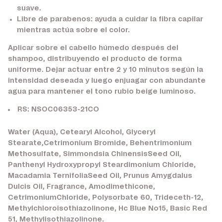
suave.
Libre de parabenos:
ayuda a cuidar la fibra capilar
mientras actúa sobre el color.
Aplicar sobre el cabello húmedo después del
shampoo, distribuyendo el producto de forma
uniforme. Dejar actuar entre 2 y 10 minutos según la
intensidad deseada y luego enjuagar con abundante
agua para mantener el tono rubio beige luminoso.
RS: NSOC06353-21CO
Water (Aqua), Cetearyl Alcohol, Glyceryl
Stearate,Cetrimonium Bromide, Behentrimonium
Methosulfate, Simmondsia ChinensisSeed Oil,
Panthenyl Hydroxypropyl Steardimonium Chloride,
Macadamia TernifoliaSeed Oil, Prunus Amygdalus
Dulcis Oil, Fragrance, Amodimethicone,
CetrimoniumChloride, Polysorbate 60, Trideceth-12,
Methylchloroisothiazolinone, Hc Blue No15, Basic Red
51, Methylisothiazolinone.