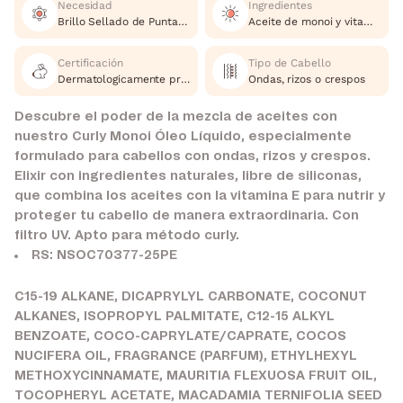
Necesidad
Ingredientes
Brillo Sellado de Puntas Filtro UV
Aceite de monoi y vitamina E
Certificación
Tipo de Cabello
Dermatologicamente probado, Cruelty Free
Ondas, rizos o crespos
Descubre el poder de la mezcla de aceites con
nuestro Curly Monoi Óleo Líquido, especialmente
formulado para cabellos con ondas, rizos y crespos.
Elixir con ingredientes naturales, libre de siliconas,
que combina los aceites con la vitamina E para nutrir y
proteger tu cabello de manera extraordinaria. Con
filtro UV. Apto para método curly.
RS: NSOC70377-25PE
C15-19 ALKANE, DICAPRYLYL CARBONATE, COCONUT
ALKANES, ISOPROPYL PALMITATE, C12-15 ALKYL
BENZOATE, COCO-CAPRYLATE/CAPRATE, COCOS
NUCIFERA OIL, FRAGRANCE (PARFUM), ETHYLHEXYL
METHOXYCINNAMATE, MAURITIA FLEXUOSA FRUIT OIL,
TOCOPHERYL ACETATE, MACADAMIA TERNIFOLIA SEED