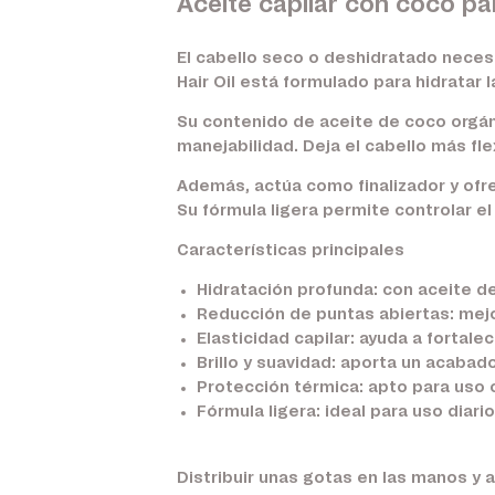
Aceite capilar con coco pa
El cabello seco o deshidratado necesi
Hair Oil está formulado para hidratar l
Su contenido de aceite de coco orgáni
manejabilidad. Deja el cabello más fl
Además, actúa como finalizador y ofre
Su fórmula ligera permite controlar el
Características principales
Hidratación profunda:
con aceite de
Reducción de puntas abiertas:
mejo
Elasticidad capilar:
ayuda a fortalece
Brillo y suavidad:
aporta un acabado
Protección térmica:
apto para uso c
Fórmula ligera:
ideal para uso diario
Distribuir unas gotas en las manos y 