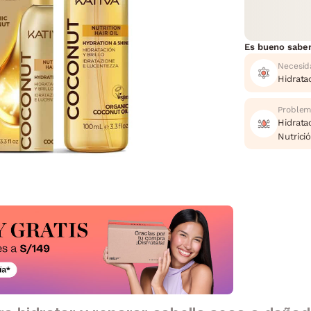
Es bueno sabe
Necesid
Hidrata
Problem
Hidrata
Nutrici