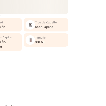
r
ad
Tipo de Cabello
ción
Seco, Opaco
a Capilar
Tamaño
ción,
100 ML
ón