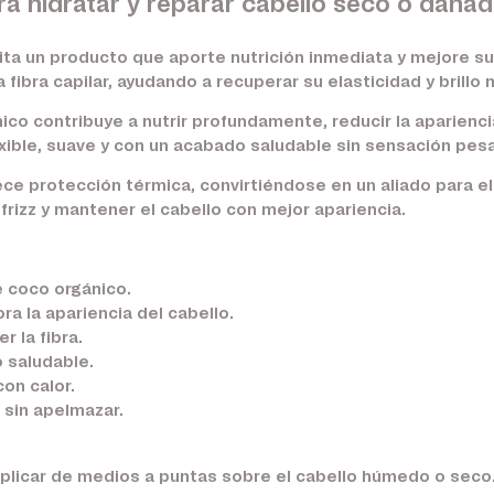
ra hidratar y reparar cabello seco o dañad
ta un producto que aporte nutrición inmediata y mejore su
a fibra capilar, ayudando a recuperar su elasticidad y brillo n
co contribuye a nutrir profundamente, reducir la aparienci
exible, suave y con un acabado saludable sin sensación pes
ce protección térmica, convirtiéndose en un aliado para e
 frizz y mantener el cabello con mejor apariencia.
 coco orgánico.
ra la apariencia del cabello.
r la fibra.
 saludable.
on calor.
 sin apelmazar.
aplicar de medios a puntas sobre el cabello húmedo o seco.