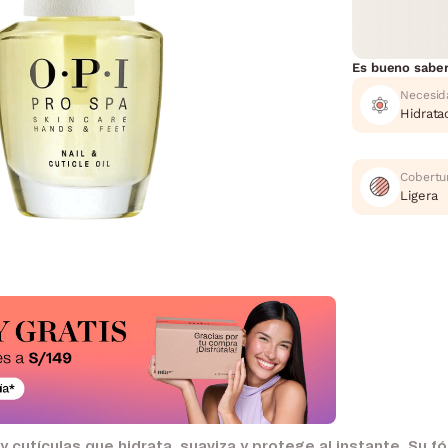
Es bueno sabe
Necesid
Hidrata
Cobertu
Ligera
 cutículas que hidrata, suaviza y protege al instante. Su f