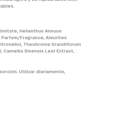
dables.
Palmitate, Helianthus Annuus
, Parfum/Fragrance, Aleurites
 Citronellol, Theobroma Grandiflorum
, Camellia Sinensis Leaf Extract,
orción. Utilizar diariamente,