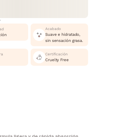
r
Acabado
ad
Suave e hidratado,
ción
sin sensación grasa.
ra
Certificación
Cruelty Free
órmula ligera y de rápida absorción