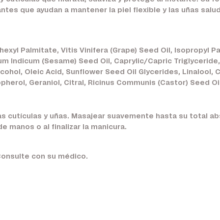
ntes que ayudan a mantener la piel flexible y las uñas salu
hexyl Palmitate, Vitis Vinifera (Grape) Seed Oil, Isopropyl 
um Indicum (Sesame) Seed Oil, Caprylic/Capric Triglyceride
cohol, Oleic Acid, Sunflower Seed Oil Glycerides, Linalool,
herol, Geraniol, Citral, Ricinus Communis (Castor) Seed Oil
s cutículas y uñas. Masajear suavemente hasta su total abs
 manos o al finalizar la manicura.
Consulte con su médico.