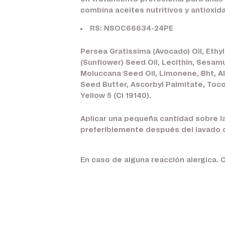
combina aceites nutritivos y antioxida
RS: NSOC66634-24PE
Persea Gratissima (Avocado) Oil, Ethyl
(Sunflower) Seed Oil, Lecithin, Sesam
Moluccana Seed Oil, Limonene, Bht, Al
Seed Butter, Ascorbyl Palmitate, Tocop
Yellow 5 (Ci 19140).
Aplicar una pequeña cantidad sobre la
preferiblemente después del lavado de
En caso de alguna reacción alergica. 