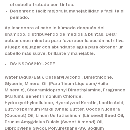
el cabello tratado con tintes.
Desenredo fácil:
mejora la manejabilidad y facilita el
peinado.
Aplicar sobre el cabello húmedo después del
shampoo, distribuyendo de medios a puntas. Dejar
actuar unos minutos para favorecer la acción nutritiva
y luego enjuagar con abundante agua para obtener un
cabello más suave, brillante y manejable.
RS: NSOC52191-22PE
Water (Aqua/Eau), Cetearyl Alcohol, Dimethicone,
Glycerin, Mineral Oil (Paraffinum Liquidum/Huile
Minérale), Stearamidopropyl Dimethylamine, Fragrance
(Parfum), Behentrimonium Chloride,
Hydroxyethylcellulose, Hydrolyzed Keratin, Lactic Acid,
Butyrospermum Parkii (Shea) Butter, Cocos Nucifera
(Coconut) Oil, Linum Usitatissimum (Linseed) Seed Oil,
Prunus Amygdalus Dulcis (Sweet Almond) Oil,
Dipropylene Glycol, Polyurethane-39, Sodium