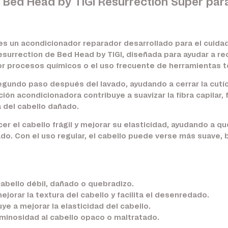
Bed Head by TIGI Resurrection Super par
es un acondicionador reparador desarrollado para el cuidad
esurrection de Bed Head by TIGI, diseñada para ayudar a rec
or procesos químicos o el uso frecuente de herramientas t
undo paso después del lavado, ayudando a cerrar la cutícul
cción acondicionadora contribuye a suavizar la fibra capilar,
 del cabello dañado.
r el cabello frágil y mejorar su elasticidad, ayudando a que 
ado. Con el uso regular, el cabello puede verse más suave, b
abello débil, dañado o quebradizo.
jorar la textura del cabello y facilita el desenredado.
ye a mejorar la elasticidad del cabello.
minosidad al cabello opaco o maltratado.