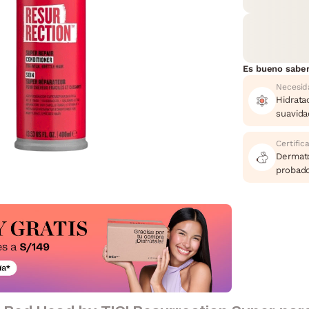
Es bueno sabe
Necesid
Hidrata
suavida
Certific
Dermat
probado
Free