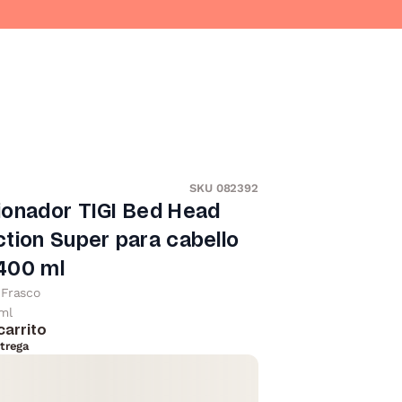
SKU 082392
ionador TIGI Bed Head
tion Super para cabello
400 ml
Frasco
ml
carrito
trega