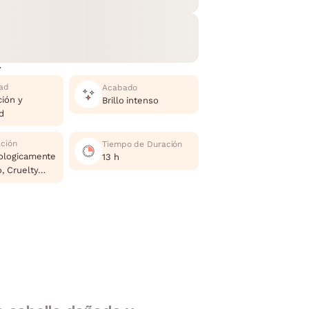
r
ad
Acabado
ción y
Brillo intenso
d
ación
Tiempo de Duración
ologicamente
13 h
, Cruelty