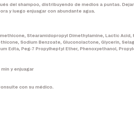
pués del shampoo, distribuyendo de medios a puntas. Dej
dora y luego enjuagar con abundante agua.
Dimethicone, Stearamidopropyl Dimethylamine, Lactic Acid,
thicone, Sodium Benzoate, Gluconolactone, Glycerin, Selagi
ium Edta, Peg-7 Propylheptyl Ether, Phenoxyethanol, Propyl
 min y enjuagar
Consulte con su médico.