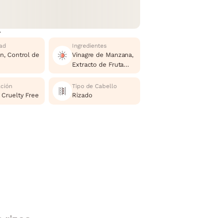
r
ad
Ingredientes
ón, Control de
Vinagre de Manzana,
Extracto de Fruta
Ácida, Extracto de
Jengibre.
ación
Tipo de Cabello
 Cruelty Free
Rizado