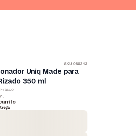
SKU 086343
ionador Uniq Made para
Rizado 350 ml
Frasco
ml
carrito
trega