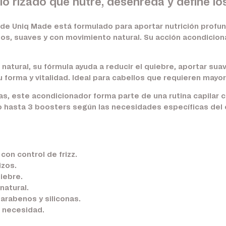
o rizado que nutre, desenreda y define los
 de Uniq Made está formulado para aportar nutrición profun
dos, suaves y con movimiento natural. Su acción acondicion
natural, su fórmula ayuda a reducir el quiebre, aportar sua
 forma y vitalidad. Ideal para cabellos que requieren mayor 
nas, este acondicionador forma parte de una rutina capilar
 hasta 3 boosters según las necesidades específicas del ca
con control de frizz.
izos.
iebre.
natural.
parabenos y siliconas.
 necesidad.