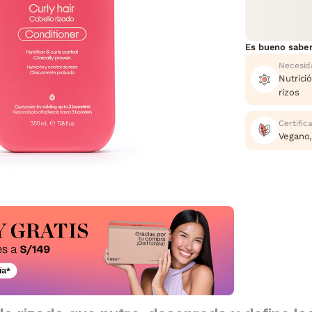
Es bueno sabe
Necesid
Nutrici
rizos
Certific
Vegano,