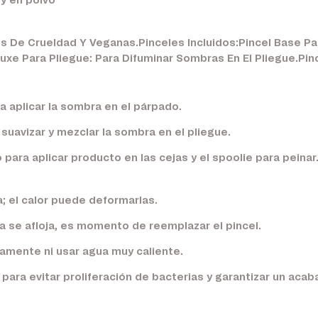
y en polvo
res De Crueldad Y Veganas.Pinceles Incluidos:Pincel Base P
xe Para Pliegue: Para Difuminar Sombras En El Pliegue.Pinc
a aplicar la sombra en el párpado.
a suavizar y mezclar la sombra en el pliegue.
 para aplicar producto en las cejas y el spoolie para peinar
; el calor puede deformarlas.
la se afloja, es momento de reemplazar el pincel.
camente ni usar agua muy caliente.
para evitar proliferación de bacterias y garantizar un acab