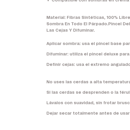
Compatible con sombras en crema 
Material: Fibras Sintéticas, 100% Lib
Sombra En Todo El Párpado.Pincel Delu
Las Cejas Y Difuminar.
Aplicar sombra: usa el pincel base par
Difuminar: utiliza el pincel deluxe par
Definir cejas: usa el extremo angulado
No uses las cerdas a alta temperatura
Si las cerdas se desprenden o la féru
Lávalos con suavidad, sin frotar brus
Dejar secar totalmente antes de usar 