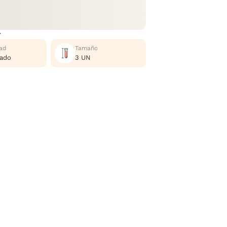
r
ad
Tamaño
nado
3 UN