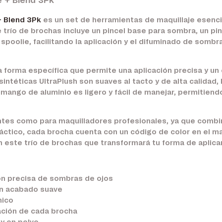
 + Blend 3Pk
+ Blend 3Pk
es un set de herramientas de maquillaje esenci
 trío de brochas incluye un pincel base para sombra, un pin
poolie, facilitando la aplicación y el difuminado de somb
 forma específica que permite una aplicación precisa y un
intéticas UltraPlush son suaves al tacto y de alta calidad
su mango de aluminio es ligero y fácil de manejar, permitien
antes como para maquilladores profesionales, ya que combin
áctico, cada brocha cuenta con un código de color en el man
on este trío de brochas que transformará tu forma de aplic
ón precisa de sombras de ojos
un acabado suave
mico
cación de cada brocha