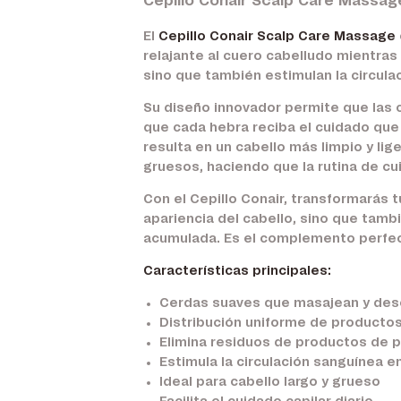
Cepillo Conair Scalp Care Massag
El
Cepillo Conair Scalp Care Massage
relajante al cuero cabelludo mientras
sino que también estimulan la circula
Su diseño innovador permite que las
que cada hebra reciba el cuidado que 
resulta en un cabello más limpio y lig
gruesos, haciendo que la rutina de cu
Con el Cepillo Conair, transformarás 
apariencia del cabello, sino que tamb
acumulada. Es el complemento perfect
Características principales:
Cerdas suaves que masajean y dese
Distribución uniforme de productos
Elimina residuos de productos de 
Estimula la circulación sanguínea e
Ideal para cabello largo y grueso