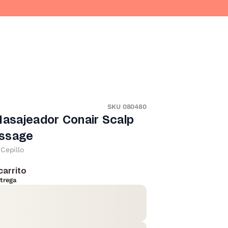
SKU 080480
Masajeador Conair Scalp
ssage
Cepillo
carrito
trega