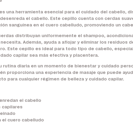
e
es una herramienta esencial para el cuidado del cabello, d
 desenreda el cabello. Este cepillo cuenta con cerdas suave
ción sanguínea en el cuero cabelludo, promoviendo un cabel
 cerdas distribuyan uniformemente el shampoo, acondicion
necesita. Además, ayuda a aflojar y eliminar los residuos 
ero. Este cepillo es ideal para todo tipo de cabello, espec
idado capilar sea más efectiva y placentera.
tu rutina diaria en un momento de bienestar y cuidado perso
ién proporciona una experiencia de masaje que puede ayudar
o para cualquier régimen de belleza y cuidado capilar.
nredan el cabello
 capilares
peinado
n el cuero cabelludo