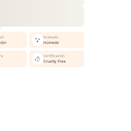
r
ad
Acabado
ción
Húmedo
ra
Certificación
Cruelty Free