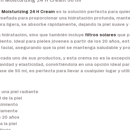
m Moisturizing 24 H Cream 50 ml
 Moisturizing 24 H Cream
es la solución perfecta para quie
señada para proporcionar una hidratación profunda, manten
ura ligera, se absorbe rápidamente, dejando la piel suave y
 hidratación, sino que también incluye
filtros solares
que p
ento. Ideal para pieles jóvenes a partir de los 20 años, es
o facial, asegurando que la piel se mantenga saludable y pr
n cada uno de sus productos, y esta crema no es la excepci
idad y elasticidad, convirtiéndola en una opción ideal par
e de 50 ml, es perfecta para llevar a cualquier lugar y util
 una piel radiante
 de la piel
cimiento
idamente
e 20 años
 la piel