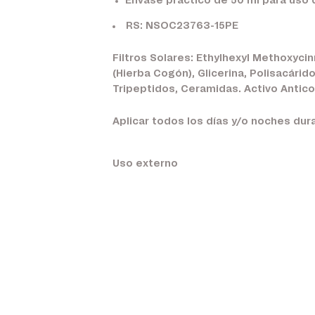
Envase práctico de 50 ml para uso d
RS: NSOC23763-15PE
Filtros Solares: Ethylhexyl Methoxyci
(Hierba Cogón), Glicerina, Polisacárid
Tripeptidos, Ceramidas. Activo Antico
Aplicar todos los días y/o noches duran
Uso externo