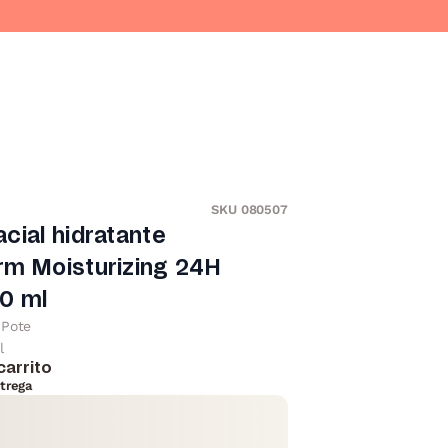
SKU 080507
cial hidratante
rm Moisturizing 24H
0 ml
Pote
l
carrito
trega