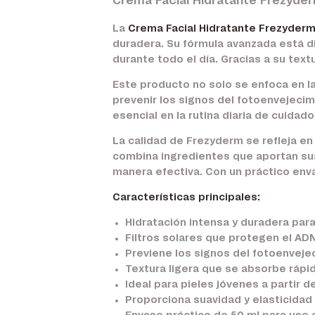
Crema Facial Hidratante Frezyder
La
Crema Facial Hidratante Frezyderm
duradera. Su fórmula avanzada está di
durante todo el día. Gracias a su text
Este producto no solo se enfoca en la
prevenir los signos del fotoenvejecimi
esencial en la rutina diaria de cuidad
La calidad de Frezyderm se refleja e
combina ingredientes que aportan suav
manera efectiva. Con un práctico envas
Características principales:
Hidratación intensa y duradera para
Filtros solares que protegen el ADN
Previene los signos del fotoenveje
Textura ligera que se absorbe ráp
Ideal para pieles jóvenes a partir d
Proporciona suavidad y elasticidad a