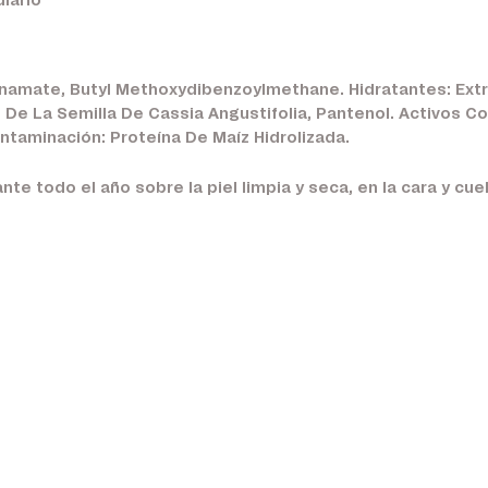
iario
nnamate, Butyl Methoxydibenzoylmethane. Hidratantes: Extr
o De La Semilla De Cassia Angustifolia, Pantenol. Activos C
ntaminación: Proteína De Maíz Hidrolizada.
te todo el año sobre la piel limpia y seca, en la cara y cue