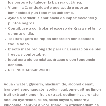
los poros y fortalecer la barrera cutánea.
Vitamina C:
antioxidante que ayuda a aportar
luminosidad y un tono más uniforme.
Ayuda a reducir la apariencia de imperfecciones y
puntos negros.
Contribuye a controlar el exceso de grasa y el brillo
durante el día.
Textura ligera de rápida absorción con acabado
toque seco.
Efecto mate prolongado para una sensación de piel
fresca y confortable.
Ideal para pieles mixtas, grasas o con tendencia
acneica.
R.S.: NSOC46548-25CO
Aqua / water, glycerin, niacinamide, alcohol denat,
isononyl isononanoate, sodium carbomer, citrus limon
fruit extract/lemon fruit extract, sodium hyaluronate,
sodium hydroxide, silica, silica silylate, ascorbyl
glucoside, caprylyl glycol, trisodium ethylenediamine