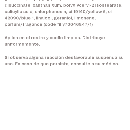
disuccinate, xanthan gum, polyglyceryl-2 isostearate,
salicylic acid, chlorphenesin, ci 19140/yellow 5, ci
42090/blue 1, linalool, geraniol, limonene,
parfum/fragance (code fil y70046847/1)
Aplica en el rostro y cuello limpios. Distribuye
uniformemente.
Si observa alguna reacción desfavorable suspenda su
uso. En caso de que persista, consulte a su médico.