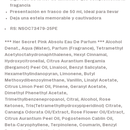
fragancia
Presentación en frasco de 50 ml, ideal para llevar
Deja una estela memorable y cautivadora
RS: NSOC73479-25PE
*** Her Secret Pink Absolu Eau De Parfum *** Alcohol
Denat., Aqua (Water), Parfum (Fragrance), Tetramethyl
Acetyloctahydronaphthalenes, Hexyl Cinnamal,
Hydroxycitronellal, Citrus Aurantium Bergamia
(Bergamot) Peel Oil, Linalool, Benzyl Salicylate,
Hexamethylindanopyran, Limonene, Butyl
Methoxydibenzoylmethane, Vanillin, Linalyl Acetate,
Citrus Limon Peel Oil, Pinene, Geranyl Acetate,
Dimethyl Phenethyl Acetate,
Trimethylbenzenepropanol, Citral, Alcohol, Rose
Ketones, Tris(Tetramethylhydroxypiperidinol) Citrate,
Cananga Odorata Oil/Extract, Rose Flower Oil/Extract,
Citrus Aurantium Peel Oil, Pogostemon Cablin Oil,
Beta-Caryophyllene, Terpinolene, Coumarin, Benzyl