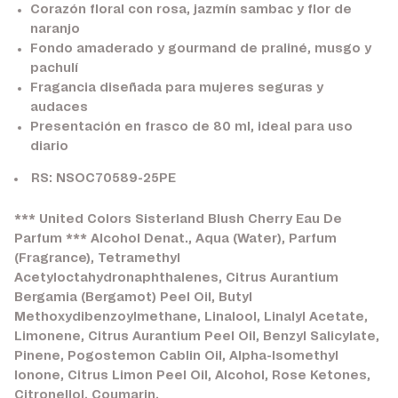
Corazón floral con rosa, jazmín sambac y flor de
naranjo
Fondo amaderado y gourmand de praliné, musgo y
pachulí
Fragancia diseñada para mujeres seguras y
audaces
Presentación en frasco de 80 ml, ideal para uso
diario
RS: NSOC70589-25PE
*** United Colors Sisterland Blush Cherry Eau De
Parfum *** Alcohol Denat., Aqua (Water), Parfum
(Fragrance), Tetramethyl
Acetyloctahydronaphthalenes, Citrus Aurantium
Bergamia (Bergamot) Peel Oil, Butyl
Methoxydibenzoylmethane, Linalool, Linalyl Acetate,
Limonene, Citrus Aurantium Peel Oil, Benzyl Salicylate,
Pinene, Pogostemon Cablin Oil, Alpha-Isomethyl
Ionone, Citrus Limon Peel Oil, Alcohol, Rose Ketones,
Citronellol, Coumarin,