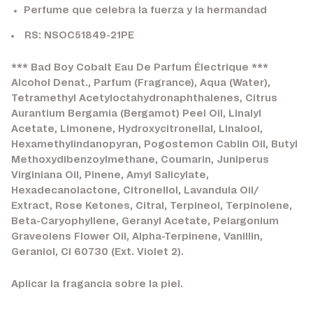
Perfume que celebra la fuerza y la hermandad
RS: NSOC51849-21PE
*** Bad Boy Cobalt Eau De Parfum Électrique ***
Alcohol Denat., Parfum (Fragrance), Aqua (Water),
Tetramethyl Acetyloctahydronaphthalenes, Citrus
Aurantium Bergamia (Bergamot) Peel Oil, Linalyl
Acetate, Limonene, Hydroxycitronellal, Linalool,
Hexamethylindanopyran, Pogostemon Cablin Oil, Butyl
Methoxydibenzoylmethane, Coumarin, Juniperus
Virginiana Oil, Pinene, Amyl Salicylate,
Hexadecanolactone, Citronellol, Lavandula Oil/
Extract, Rose Ketones, Citral, Terpineol, Terpinolene,
Beta-Caryophyllene, Geranyl Acetate, Pelargonium
Graveolens Flower Oil, Alpha-Terpinene, Vanillin,
Geraniol, Ci 60730 (Ext. Violet 2).
Aplicar la fragancia sobre la piel.