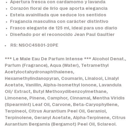
Apertura fresca con cardamomo y lavanda
Corazón floral de lirio que aporta elegancia
Estela avainillada que seduce los sentidos
Fragancia masculina con carácter distintivo
Frasco elegante de 125 ml, ideal para uso diario
Diseñado por el reconocido Jean Paul Gaultier
RS: NSOC45801-20PE
*** Le Male Eau De Parfum Intense *** Alcohol Denat.,
Parfum (Fragrance), Aqua (Water), Tetramethyl
Acetyloctahydronaphthalenes,
Hexamethylindanopyran, Coumarin, Linalool, Linalyl
Acetate, Vanillin, Alpha-Isomethyl Ionone, Lavandula
Oil/ Extract, Butyl Methoxydibenzoylmethane,
Limonene, Pinene, Camphor, Cinnamal, Mentha Viridis
(Spearmint) Leaf Oil, Carvone, Beta-Caryophyllene,
Terpineol, Citrus Aurantium Peel Oil, Geraniol,
Terpinolene, Geranyl Acetate, Alpha-Terpinene, Citrus
Aurantium Bergamia (Bergamot) Peel Oil, Sclareol.