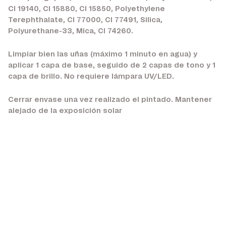
CI 19140, CI 15880, CI 15850, Polyethylene
Terephthalate, CI 77000, CI 77491, Silica,
Polyurethane-33, Mica, CI 74260.
Limpiar bien las uñas (máximo 1 minuto en agua) y
aplicar 1 capa de base, seguido de 2 capas de tono y 1
capa de brillo. No requiere lámpara UV/LED.
Cerrar envase una vez realizado el pintado. Mantener
alejado de la exposición solar