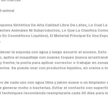
e sin marcas
d animal
puma Sintética De Alta Calidad Libre De Látex, Lo Cual La
ientes Animales Ni Subproductos, Lo Que La Clasifica Com
 En Cosméticos Líquidos), El Material Principal Es Una Es
.
ecer la esponja con agua y luego escurrir el exceso. Est
, aplica el maquillaje con suaves toques (nunca arrastrando
 frente; la punta para aplicar corrector o trabajar en zon
forme. Se puede usar con productos líquidos, en crema o in
s de cada uso con agua tibia y jabón suave o un limpiador
 generar moho o bacterias. Evitar el contacto con superfic
 techniques recomienda reemplazarla cada 30 días para man