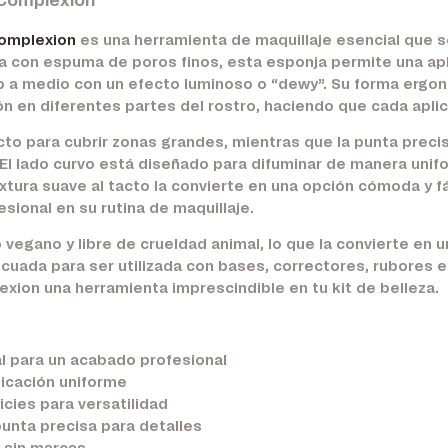
 Complexion
Complexion
es una herramienta de maquillaje esencial que s
da con espuma de poros finos, esta esponja permite una apl
ro a medio con un efecto luminoso o “dewy”. Su forma ergon
ión en diferentes partes del rostro, haciendo que cada aplic
to para cubrir zonas grandes, mientras que la punta precisa
z. El lado curvo está diseñado para difuminar de manera un
extura suave al tacto la convierte en una opción cómoda y fác
ional en su rutina de maquillaje.
egano y libre de crueldad animal, lo que la convierte en u
decuada para ser utilizada con bases, correctores, rubores 
xion una herramienta imprescindible en tu kit de belleza.
al para un acabado profesional
icación uniforme
cies para versatilidad
unta precisa para detalles