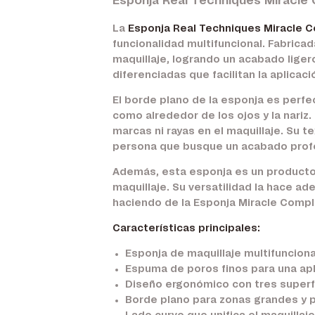
Esponja Real Techniques Miracle
La
Esponja Real Techniques Miracle 
funcionalidad multifuncional. Fabrica
maquillaje, logrando un acabado lige
diferenciadas que facilitan la aplicac
El borde plano de la esponja es perfec
como alrededor de los ojos y la nari
marcas ni rayas en el maquillaje. Su t
persona que busque un acabado profes
Además, esta esponja es un producto v
maquillaje. Su versatilidad la hace a
haciendo de la Esponja Miracle Comple
Características principales:
Esponja de maquillaje multifuncion
Espuma de poros finos para una apl
Diseño ergonómico con tres superfi
Borde plano para zonas grandes y p