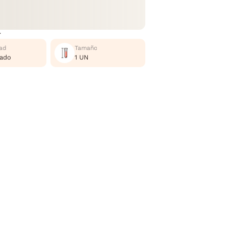
r
ad
Tamaño
nado
1 UN