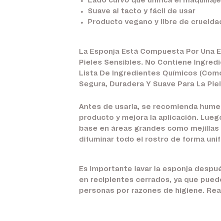
Lado curvo que unifica el maquillaj
Suave al tacto y fácil de usar
Producto vegano y libre de cruelda
La Esponja Está Compuesta Por Una Es
Pieles Sensibles. No Contiene Ingred
Lista De Ingredientes Químicos (Como
Segura, Duradera Y Suave Para La Piel
Antes de usarla, se recomienda humed
producto y mejora la aplicación. Luego
base en áreas grandes como mejillas y
difuminar todo el rostro de forma uni
Es importante lavar la esponja despué
en recipientes cerrados, ya que puede
personas por razones de higiene. Real