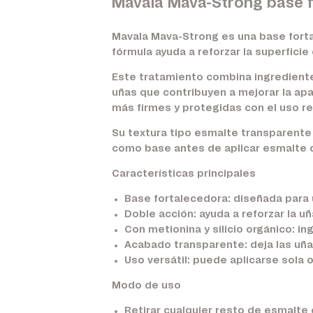
Mavala Mava-Strong base fo
Mavala Mava-Strong es una base forta
fórmula ayuda a reforzar la superfici
Este tratamiento combina ingrediente
uñas que contribuyen a mejorar la apar
más firmes y protegidas con el uso re
Su textura tipo esmalte transparente 
como base antes de aplicar esmalte d
Características principales
Base fortalecedora:
diseñada para u
Doble acción:
ayuda a reforzar la u
Con metionina y silicio orgánico:
ing
Acabado transparente:
deja las uña
Uso versátil:
puede aplicarse sola 
Modo de uso
Retirar cualquier resto de esmalte 