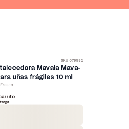
SKU 079582
rtalecedora Mavala Mava-
ara uñas frágiles 10 ml
Frasco
l
carrito
trega