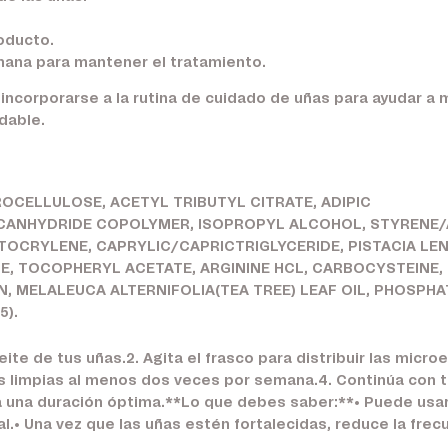
oducto.
mana para mantener el tratamiento.
ncorporarse a la rutina de cuidado de uñas para ayudar a 
dable.
ROCELLULOSE, ACETYL TRIBUTYL CITRATE, ADIPIC
CANHYDRIDE COPOLYMER, ISOPROPYL ALCOHOL, STYRENE/
TOCRYLENE, CAPRYLIC/CAPRICTRIGLYCERIDE, PISTACIA LEN
E, TOCOPHERYL ACETATE, ARGININE HCL, CARBOCYSTEINE,
, MELALEUCA ALTERNIFOLIA(TEA TREE) LEAF OIL, PHOSPHA
5).
eite de tus uñas.2. Agita el frasco para distribuir las micr
s limpias al menos dos veces por semana.4. Continúa con t
ra una duración óptima.**Lo que debes saber:**• Puede us
ral.• Una vez que las uñas estén fortalecidas, reduce la fre