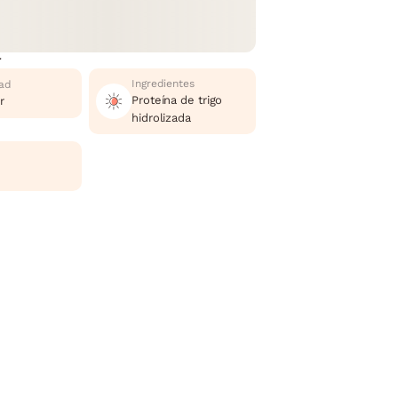
r
Ingredientes
ad
Proteína de trigo
r
hidrolizada