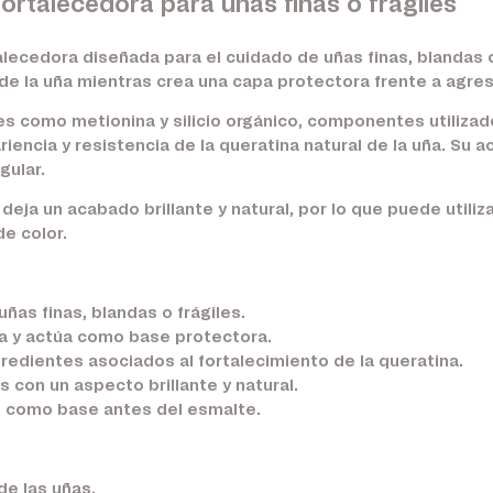
rtalecedora para uñas finas o frágiles
lecedora diseñada para el cuidado de uñas finas, blandas 
e de la uña mientras crea una capa protectora frente a agre
s como metionina y silicio orgánico, componentes utilizad
iencia y resistencia de la queratina natural de la uña. Su 
gular.
deja un acabado brillante y natural, por lo que puede utili
e color.
ñas finas, blandas o frágiles.
ña y actúa como base protectora.
redientes asociados al fortalecimiento de la queratina.
s con un aspecto brillante y natural.
o como base antes del esmalte.
de las uñas.