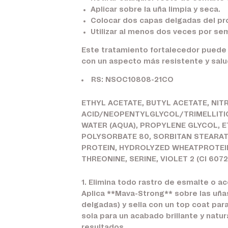
Aplicar sobre la uña limpia y seca.
Colocar dos capas delgadas del pr
Utilizar al menos dos veces por se
Este tratamiento fortalecedor puede i
con un aspecto más resistente y salu
RS: NSOC10808-21CO
ETHYL ACETATE, BUTYL ACETATE, NIT
ACID/NEOPENTYLGLYCOL/TRIMELLITI
WATER (AQUA), PROPYLENE GLYCOL, E
POLYSORBATE 80, SORBITAN STEARAT
PROTEIN, HYDROLYZED WHEATPROTEIN
THREONINE, SERINE, VIOLET 2 (Cl 6072
1. Elimina todo rastro de esmalte o ac
Aplica **Mava-Strong** sobre las uña
delgadas) y sella con un top coat pa
sola para un acabado brillante y natu
resultados.