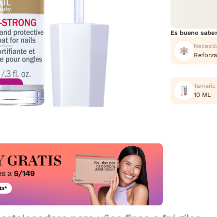
Es bueno sabe
Necesid
Reforza
Tamaño
10 ML