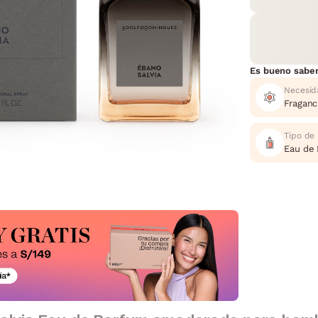
Es bueno sabe
Necesid
Fraganc
Tipo de
Eau de