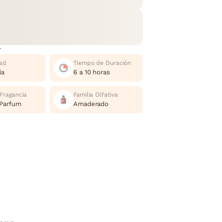
r
ad
Tiempo de Duración
ia
6 a 10 horas
 Fragancia
Familia Olfativa
 Parfum
Amaderado