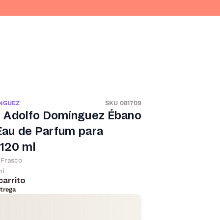
NGUEZ
SKU 081709
 Adolfo Domínguez Ébano
 Eau de Parfum para
120 ml
Frasco
ml
carrito
trega