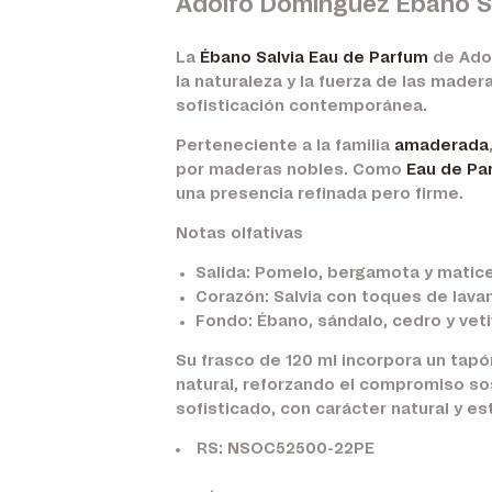
Adolfo Domínguez Ébano S
La
Ébano Salvia Eau de Parfum
de Adol
la naturaleza y la fuerza de las mader
sofisticación contemporánea.
Perteneciente a la familia
amaderada
por maderas nobles. Como
Eau de Pa
una presencia refinada pero firme.
Notas olfativas
Salida:
Pomelo, bergamota y matices
Corazón:
Salvia con toques de lava
Fondo:
Ébano, sándalo, cedro y veti
Su frasco de 120 ml incorpora un tap
natural, reforzando el compromiso s
sofisticado, con carácter natural y es
RS: NSOC52500-22PE