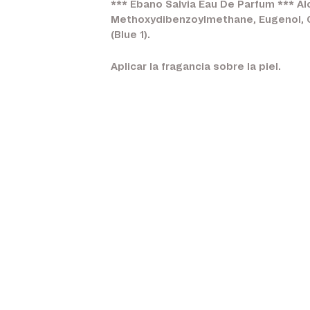
*** Ébano Salvia Eau De Parfum *** Alc
Methoxydibenzoylmethane, Eugenol, Citr
(Blue 1).
Aplicar la fragancia sobre la piel.