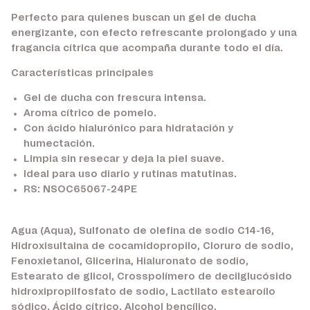
Perfecto para quienes buscan un gel de ducha
energizante, con efecto refrescante prolongado y una
fragancia cítrica que acompaña durante todo el día.
Características principales
Gel de ducha con frescura intensa.
Aroma cítrico de pomelo.
Con ácido hialurónico para hidratación y
humectación.
Limpia sin resecar y deja la piel suave.
Ideal para uso diario y rutinas matutinas.
RS: NSOC65067-24PE
Agua (Aqua), Sulfonato de olefina de sodio C14-16,
Hidroxisultaina de cocamidopropilo, Cloruro de sodio,
Fenoxietanol, Glicerina, Hialuronato de sodio,
Estearato de glicol, Crosspolímero de decilglucósido
hidroxipropilfosfato de sodio, Lactilato estearoílo
sódico, Ácido cítrico, Alcohol bencílico,