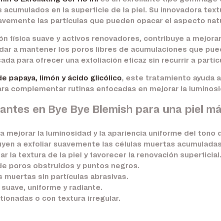
s acumulados en la superficie de la piel. Su innovadora t
vemente las partículas que pueden opacar el aspecto natur
n física suave y activos renovadores, contribuye a mejorar 
udar a mantener los poros libres de acumulaciones que pu
a para ofrecer una exfoliación eficaz sin recurrir a partíc
e papaya, limón y ácido glicólico
, este tratamiento ayuda 
ara complementar rutinas enfocadas en mejorar la luminosida
iantes en Bye Bye Blemish para una piel m
 mejorar la luminosidad y la apariencia uniforme del tono de
yen a exfoliar suavemente las células muertas acumuladas 
r la textura de la piel y favorecer la renovación superficial
 de poros obstruidos y puntos negros.
s muertas sin partículas abrasivas.
suave, uniforme y radiante.
ionadas o con textura irregular.