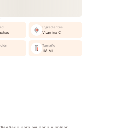
r
ad
Ingredientes
nchas
Vitamina C
ación
Tamaño
118 ML
iseñado para ayudar a eliminar