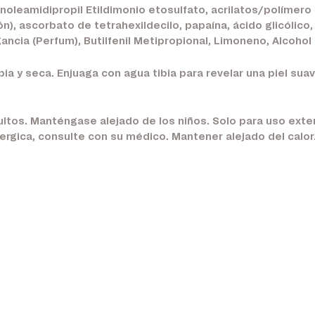
cinoleamidipropil Etildimonio etosulfato, acrilatos/polímero
ón), ascorbato de tetrahexildecilo, papaína, ácido glicólico
ragancia (Perfum), Butilfenil Metipropional, Limoneno, Alcoho
pia y seca. Enjuaga con agua tibia para revelar una piel suave
ltos. Manténgase alejado de los niños. Solo para uso exter
lergica, consulte con su médico. Mantener alejado del calor