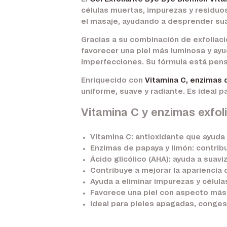
células muertas, impurezas y residuo
el masaje, ayudando a desprender sua
Gracias a su combinación de exfoliació
favorecer una piel más luminosa y ay
imperfecciones. Su fórmula está pensad
Enriquecido con
Vitamina C, enzimas d
uniforme, suave y radiante. Es ideal p
Vitamina C y enzimas exfol
Vitamina C:
antioxidante que ayuda a
Enzimas de papaya y limón:
contribu
Ácido glicólico (AHA):
ayuda a suaviza
Contribuye a mejorar la apariencia
Ayuda a eliminar impurezas y célula
Favorece una piel con aspecto más 
Ideal para pieles apagadas, congest