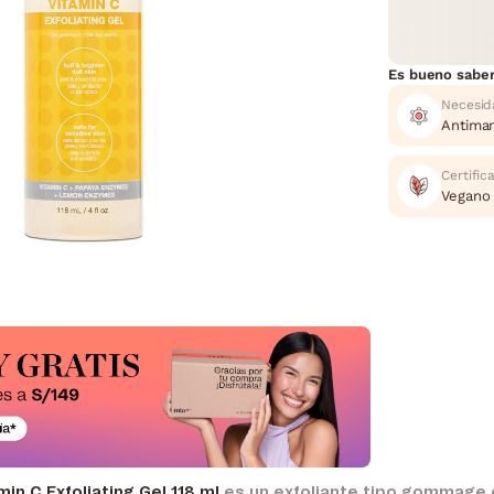
Es bueno sabe
Necesid
Antima
Certific
Vegano
in C Exfoliating Gel 118 ml
es un exfoliante tipo gommage d