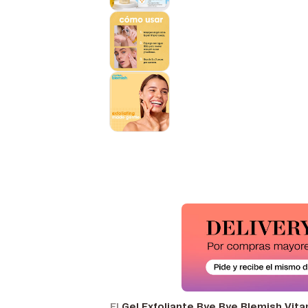
El
Gel Exfoliante Bye Bye Blemish Vitam