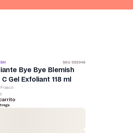
ISH
SKU 093046
liante Bye Bye Blemish
 C Gel Exfoliant 118 ml
Frasco
l
carrito
trega