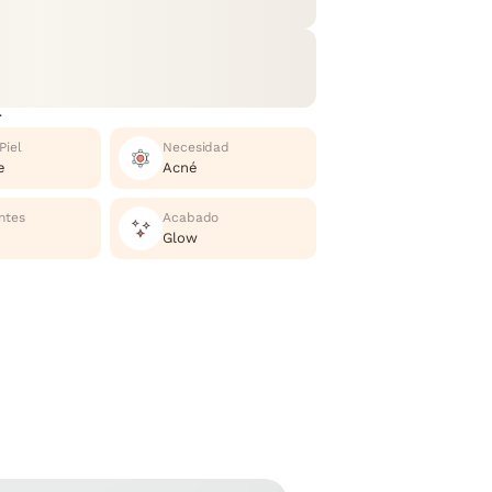
r
Piel
Necesidad
e
Acné
ntes
Acabado
Glow