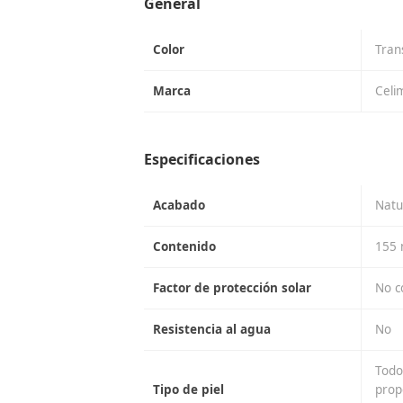
General
Color
Tran
Marca
Celi
Especificaciones
Acabado
Natu
Contenido
155 
Factor de protección solar
No c
Resistencia al agua
No
Todo
Tipo de piel
prop