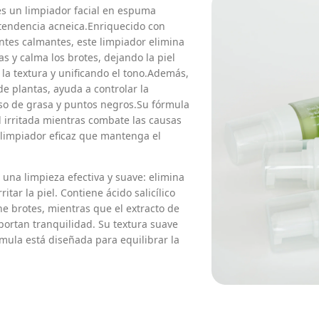
es un limpiador facial en espuma
 tendencia acneica.Enriquecido con
ientes calmantes, este limpiador elimina
s y calma los brotes, dejando la piel
 la textura y unificando el tono.Además,
de plantas, ayuda a controlar la
so de grasa y puntos negros.Su fórmula
l irritada mientras combate las causas
 limpiador eficaz que mantenga el
 una limpieza efectiva y suave: elimina
itar la piel. Contiene ácido salicílico
e brotes, mientras que el extracto de
aportan tranquilidad. Su textura suave
órmula está diseñada para equilibrar la