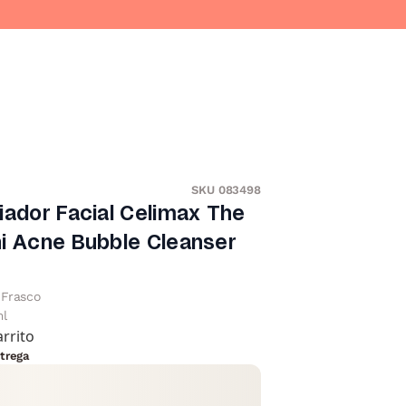
SKU 083498
iador Facial Celimax The
i Acne Bubble Cleanser
Frasco
ml
arrito
trega