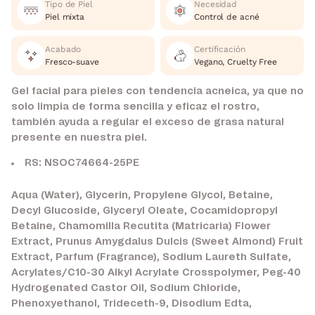
Tipo de Piel
Necesidad
Piel mixta
Control de acné
Acabado
Certificación
Fresco-suave
Vegano, Cruelty Free
Gel facial para pieles con tendencia acneica, ya que no
solo limpia de forma sencilla y eficaz el rostro,
también ayuda a regular el exceso de grasa natural
presente en nuestra piel.
RS: NSOC74664-25PE
Aqua (Water), Glycerin, Propylene Glycol, Betaine,
Decyl Glucoside, Glyceryl Oleate, Cocamidopropyl
Betaine, Chamomilla Recutita (Matricaria) Flower
Extract, Prunus Amygdalus Dulcis (Sweet Almond) Fruit
Extract, Parfum (Fragrance), Sodium Laureth Sulfate,
Acrylates/C10-30 Alkyl Acrylate Crosspolymer, Peg-40
Hydrogenated Castor Oil, Sodium Chloride,
Phenoxyethanol, Trideceth-9, Disodium Edta,