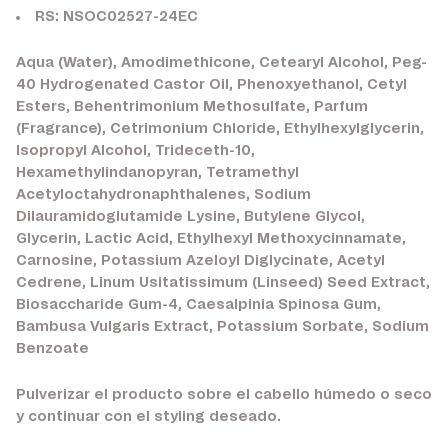
RS: NSOC02527-24EC
Aqua (Water), Amodimethicone, Cetearyl Alcohol, Peg-
40 Hydrogenated Castor Oil, Phenoxyethanol, Cetyl
Esters, Behentrimonium Methosulfate, Parfum
(Fragrance), Cetrimonium Chloride, Ethylhexylglycerin,
Isopropyl Alcohol, Trideceth-10,
Hexamethylindanopyran, Tetramethyl
Acetyloctahydronaphthalenes, Sodium
Dilauramidoglutamide Lysine, Butylene Glycol,
Glycerin, Lactic Acid, Ethylhexyl Methoxycinnamate,
Carnosine, Potassium Azeloyl Diglycinate, Acetyl
Cedrene, Linum Usitatissimum (Linseed) Seed Extract,
Biosaccharide Gum-4, Caesalpinia Spinosa Gum,
Bambusa Vulgaris Extract, Potassium Sorbate, Sodium
Benzoate
Pulverizar el producto sobre el cabello húmedo o seco
y continuar con el styling deseado.