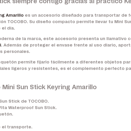
ick siempre contigo gracias al práctico Ke
ng Amarillo
es un accesorio diseñado para transportar de f
ión TOCOBO. Su diseño compacto permite llevar tu Mini Sun 
el día.
oderna de la marca, este accesorio presenta un llamativo co
i
. Además de proteger el envase frente al uso diario, apor
os personales.
quetón permite fijarlo fácilmente a diferentes objetos par
iales ligeros y resistentes, es el complemento perfecto 
 Mini Sun Stick Keyring Amarillo
 Sun Stick de TOCOBO.
 Vita Waterproof Sun Stick.
uetón.
 el transporte.