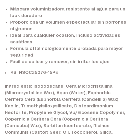
Máscara voluminizadora resistente al agua para un
look duradero
Proporciona un volumen espectacular sin borrones
ni grumos
Ideal para cualquier ocasión, incluso actividades
acuáticas
Fórmula oftalmológicamente probada para mayor
seguridad
Fácil de aplicar y remover, sin irritar los ojos
RS: NSOC25076-15PE
Ingredients: Isododecane, Cera Microcristallina
(Microcrystalline Wax), Aqua (Water), Euphorbia
Cerifera Cera (Euphorbia Cerifera (Candelilla) Wax),
Kaolin, Trimethylsiloxysilicate, Disteardimonium
Hectorite, Propylene Glycol, Vp/Eicosene Copolymer,
Copernicia Cerifera Cera (Copernicia Cerifera
(Carnauba) Wax), Sorbitan Isostearate, Ricinus
Communis (Castor) Seed Oil, Tocopherol, Silica,