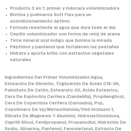
Producto 2 en 1: primer y máscara voluminizadora
Biotina y polímeros Soft Flex para un
acondicionamiento óptimo
Fórmula resistente al agua que dura todo el día
Cepillo voluminizador con forma de reloj de arena
Tinte mineral azul índigo que ilumina la mirada
Péptidos y pantenol que fortalecen las pestañas
Hidrata y aporta brillo con extractos vegetales
naturales
Ingredientes Del Primer Voluminizador:Agua,
Estearato De Glicerilo, Triglicérido De Ácido C18-36,
Palmitato De Cetilo, Estearato-20, Ácido Esteárico,
Cera De Euphorbia Cerifera (Candelilla), Propilenglicol,
Cera De Copernicia Cerifera (Carnauba), Pvp,
Copolímero De Vp/Metacrilamida/Vinil Imidazol-1,
Silicato De Magnesio Y Aluminio, Hidroxietilcelulosa,
Caprilil Glicol, Fenilpropanol, Propanodiol, Hidróxido De
Sodio, Glicerina, Pantenol, Fenoxietanol, Extracto De