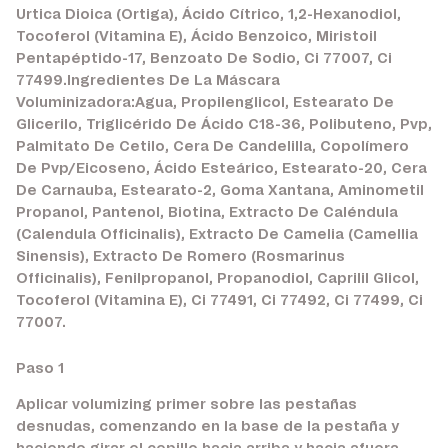
Urtica Dioica (Ortiga), Ácido Cítrico, 1,2-Hexanodiol,
Tocoferol (Vitamina E), Ácido Benzoico, Miristoil
Pentapéptido-17, Benzoato De Sodio, Ci 77007, Ci
77499.Ingredientes De La Máscara
Voluminizadora:Agua, Propilenglicol, Estearato De
Glicerilo, Triglicérido De Ácido C18-36, Polibuteno, Pvp,
Palmitato De Cetilo, Cera De Candelilla, Copolímero
De Pvp/Eicoseno, Ácido Esteárico, Estearato-20, Cera
De Carnauba, Estearato-2, Goma Xantana, Aminometil
Propanol, Pantenol, Biotina, Extracto De Caléndula
(Calendula Officinalis), Extracto De Camelia (Camellia
Sinensis), Extracto De Romero (Rosmarinus
Officinalis), Fenilpropanol, Propanodiol, Caprilil Glicol,
Tocoferol (Vitamina E), Ci 77491, Ci 77492, Ci 77499, Ci
77007.
Paso 1
Aplicar volumizing primer sobre las pestañas
desnudas, comenzando en la base de la pestaña y