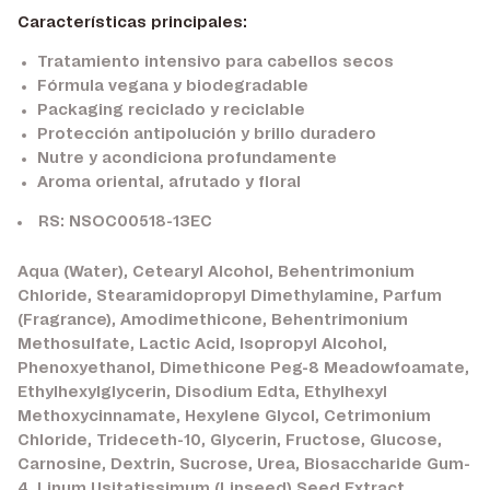
Características principales:
Tratamiento intensivo para cabellos secos
Fórmula vegana y biodegradable
Packaging reciclado y reciclable
Protección antipolución y brillo duradero
Nutre y acondiciona profundamente
Aroma oriental, afrutado y floral
RS: NSOC00518-13EC
Aqua (Water), Cetearyl Alcohol, Behentrimonium
Chloride, Stearamidopropyl Dimethylamine, Parfum
(Fragrance), Amodimethicone, Behentrimonium
Methosulfate, Lactic Acid, Isopropyl Alcohol,
Phenoxyethanol, Dimethicone Peg-8 Meadowfoamate,
Ethylhexylglycerin, Disodium Edta, Ethylhexyl
Methoxycinnamate, Hexylene Glycol, Cetrimonium
Chloride, Trideceth-10, Glycerin, Fructose, Glucose,
Carnosine, Dextrin, Sucrose, Urea, Biosaccharide Gum-
4, Linum Usitatissimum (Linseed) Seed Extract,