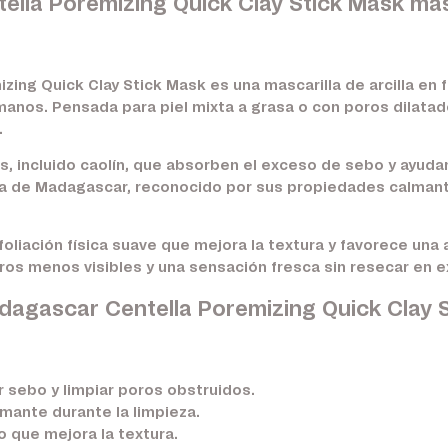
la Poremizing Quick Clay Stick Mask masca
ing Quick Clay Stick Mask es una mascarilla de arcilla en 
s manos. Pensada para piel mixta a grasa o con poros dilata
.
las, incluido caolín, que absorben el exceso de sebo y ayud
a de Madagascar, reconocido por sus propiedades calmantes
exfoliación física suave que mejora la textura y favorece un
poros menos visibles y una sensación fresca sin resecar en 
dagascar Centella Poremizing Quick Clay 
 sebo y limpiar poros obstruidos.
mante durante la limpieza.
jo que mejora la textura.