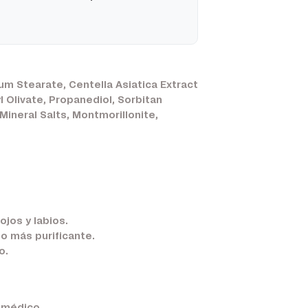
ium Stearate, Centella Asiatica Extract
 Olivate, Propanediol, Sorbitan
 Mineral Salts, Montmorillonite,
ojos y labios.
o más purificante.
o.
u médico.