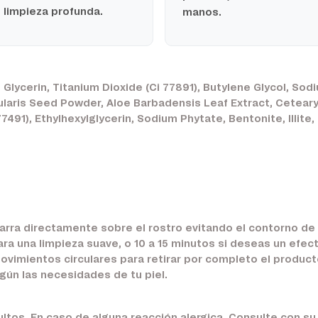
 limpieza profunda.
manos.
, Glycerin, Titanium Dioxide (Ci 77891), Butylene Glycol, Sod
ularis Seed Powder, Aloe Barbadensis Leaf Extract, Cetearyl
7491), Ethylhexylglycerin, Sodium Phytate, Bentonite, Illite,
barra directamente sobre el rostro evitando el contorno de 
ra una limpieza suave, o
10 a 15 minutos
si deseas un efect
ovimientos circulares para retirar por completo el product
gún las necesidades de tu piel.
ltos. En caso de alguna reacción alergica. Consulte con s