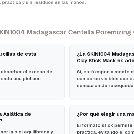
, práctica y sin residuos en las manos.
KIN1004 Madagascar Centella Poremizing 
rcillas de esta
¿La SKIN1004 Madagasc
Clay Stick Mask es ad
a absorber el exceso de
Sí, está especialmente d
ciendo una piel con
con poros visibles que bus
sensación de resequedad
a Asiática de
¿Por qué elegir una mas
?
El formato stick permite 
er la piel equilibrada y
práctica, evitando el co