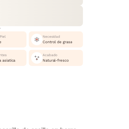
r
Piel
Necesidad
e
Control de grasa
ntes
Acabado
 asiatica
Natural-fresco