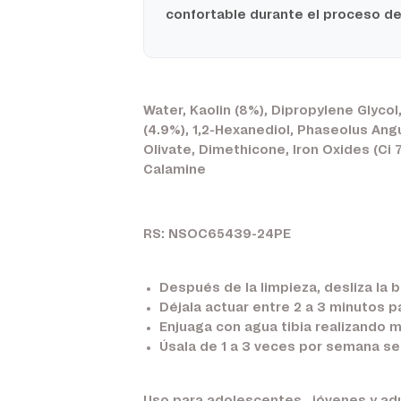
confortable durante el proceso de
Water, Kaolin (8%), Dipropylene Glycol
(4.9%), 1,2-Hexanediol, Phaseolus Ang
Olivate, Dimethicone, Iron Oxides (Ci 7
Calamine
RS: NSOC65439-24PE
Después de la limpieza, desliza la 
Déjala actuar entre
2 a 3 minutos
pa
Enjuaga con agua tibia realizando m
Úsala de 1 a 3 veces por semana se
Uso para adolescentes , jóvenes y adu