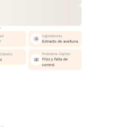
r
ad
Ingredientes
r
Extracto de aceituna
Problema Capilar
 Cabello
Frizz y falta de
zz
control