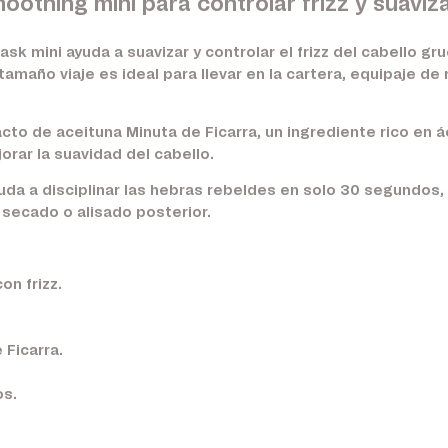
oothing mini para controlar frizz y suaviz
k mini ayuda a suavizar y controlar el frizz del cabello gru
tamaño viaje es ideal para llevar en la cartera, equipaje d
cto de aceituna Minuta de Ficarra, un ingrediente rico en 
jorar la suavidad del cabello.
a a disciplinar las hebras rebeldes en solo 30 segundos,
 secado o alisado posterior.
on frizz.
 Ficarra.
os.