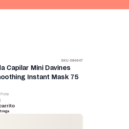
SKU 084647
la Capilar Mini Davines
oothing Instant Mask 75
Pote
l
carrito
trega