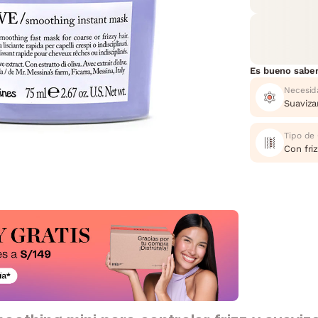
Es bueno sabe
Necesid
Suaviza
Tipo de
Con fri