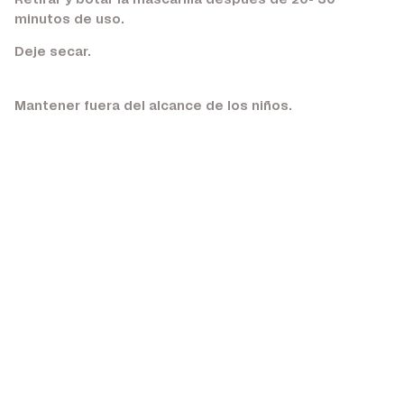
Retirar y botar la mascarilla después de 20- 30
minutos de uso.
Deje secar.
Mantener fuera del alcance de los niños.