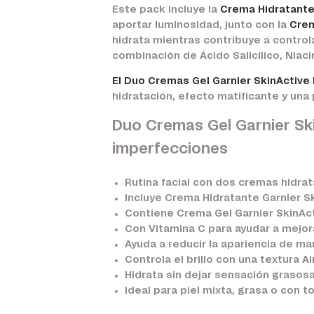
Este pack incluye la
Crema Hidratante
aportar luminosidad, junto con la
Crem
hidrata mientras contribuye a control
combinación de Ácido Salicílico, Niac
El Duo Cremas Gel Garnier SkinActive
hidratación, efecto matificante y una
Duo Cremas Gel Garnier Sk
imperfecciones
Rutina facial con dos cremas hidr
Incluye
Crema Hidratante Garnier S
Contiene
Crema Gel Garnier SkinAct
Con Vitamina C para ayudar a mejorar
Ayuda a reducir la apariencia de m
Controla el brillo con una textura Ai
Hidrata sin dejar sensación grasosa
Ideal para piel mixta, grasa o con t