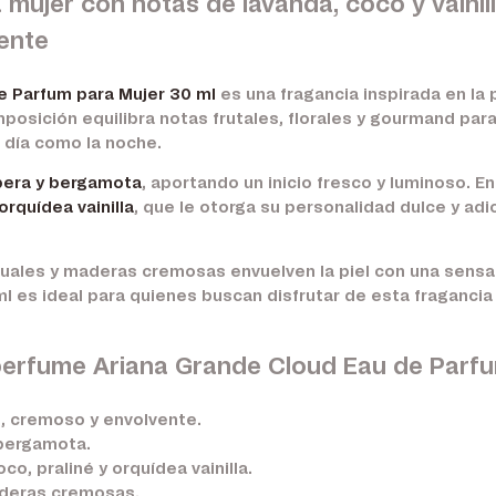
mujer con notas de lavanda, coco y vainil
vente
e Parfum para Mujer 30 ml
es una fragancia inspirada en la p
posición equilibra notas frutales, florales y gourmand pa
 día como la noche.
 pera y bergamota
, aportando un inicio fresco y luminoso. E
orquídea vainilla
, que le otorga su personalidad dulce y adic
uales y maderas cremosas envuelven la piel con una sensac
l es ideal para quienes buscan disfrutar de esta fraganci
 perfume Ariana Grande Cloud Eau de Parf
e, cremoso y envolvente.
 bergamota.
, praliné y orquídea vainilla.
aderas cremosas.