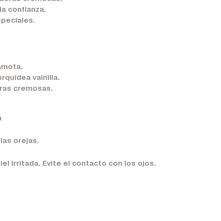
la confianza.
speciales.
amota.
quídea vainilla.
ras cremosas.
a
las orejas.
el irritada. Evite el contacto con los ojos.