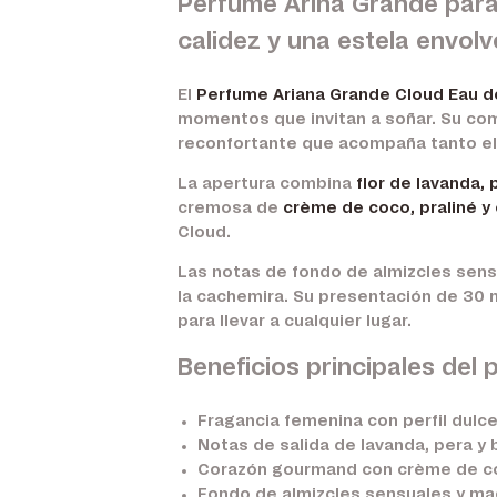
Perfume Arina Grande para 
calidez y una estela envol
El
Perfume Ariana Grande Cloud Eau d
momentos que invitan a soñar. Su com
reconfortante que acompaña tanto el
La apertura combina
flor de lavanda,
cremosa de
crème de coco, praliné y 
Cloud.
Las notas de fondo de almizcles sens
la cachemira. Su presentación de 30 m
para llevar a cualquier lugar.
Beneficios principales del
Fragancia femenina con perfil dulc
Notas de salida de lavanda, pera y
Corazón gourmand con crème de coco
Fondo de almizcles sensuales y m