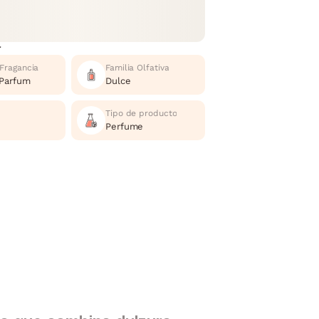
r
 Fragancia
Familia Olfativa
 Parfum
Dulce
Tipo de producto
Perfume