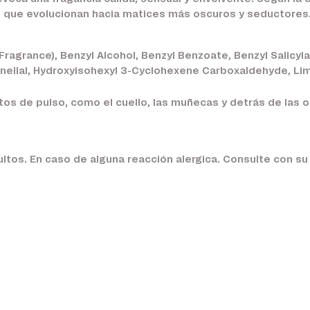
es que evolucionan hacia matices más oscuros y seductores
Fragrance), Benzyl Alcohol, Benzyl Benzoate, Benzyl Salicyl
onellal, Hydroxyisohexyl 3-Cyclohexene Carboxaldehyde, Lim
os de pulso, como el cuello, las muñecas y detrás de las or
ltos. En caso de alguna reacción alergica. Consulte con s