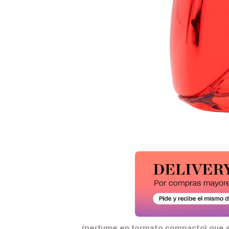
(perfume en formato compacto) que evo