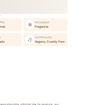
r
Piel
Necesidad
rmal
Fregancia
o
Certificación
ado
Vegano, Cruelty Free
scripción oficial de la marca, su