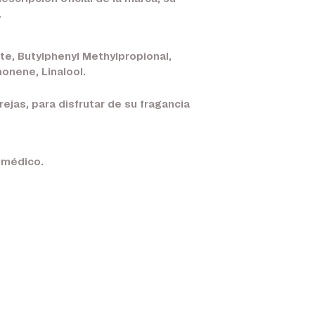
.
ate, Butylphenyl Methylpropional,
onene, Linalool.
ejas, para disfrutar de su fragancia
u médico.