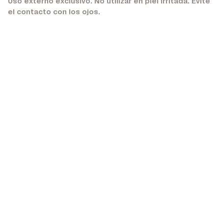
Uso externo exclusivo. No utilizar en piel irritada. Evite
el contacto con los ojos.