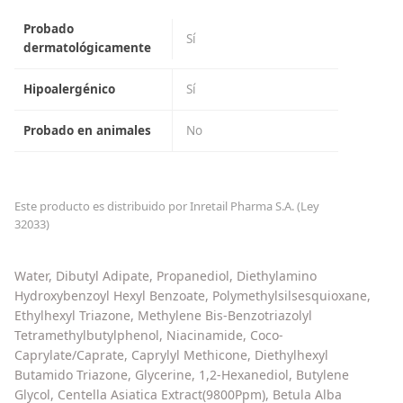
Probado
Sí
dermatológicamente
Hipoalergénico
Sí
Probado en animales
No
Este producto es distribuido por Inretail Pharma S.A. (Ley
32033)
Water, Dibutyl Adipate, Propanediol, Diethylamino
Hydroxybenzoyl Hexyl Benzoate, Polymethylsilsesquioxane,
Ethylhexyl Triazone, Methylene Bis-Benzotriazolyl
Tetramethylbutylphenol, Niacinamide, Coco-
Caprylate/Caprate, Caprylyl Methicone, Diethylhexyl
Butamido Triazone, Glycerine, 1,2-Hexanediol, Butylene
Glycol, Centella Asiatica Extract(9800Ppm), Betula Alba