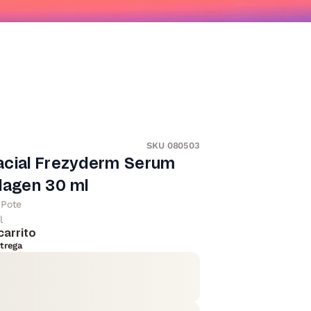
SKU 080503
acial Frezyderm Serum
lagen 30 ml
Pote
l
carrito
trega