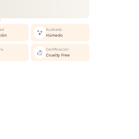
r
ad
Acabado
ción
Húmedo
ra
Certificación
Cruelty Free