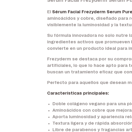
Sérum Facial Frezyderm Serum Pu
El
Sérum Facial Frezyderm Serum Pur
aminoácidos y cobre, diseñado para re
visiblemente la luminosidad y la textu
Su fórmula innovadora no solo nutre la
ingredientes activos que promueven la
convierte en un producto ideal para inc
Frezyderm se destaca por su compromi
artificiales, lo que lo hace apto para
buscan un tratamiento eficaz que comb
Perfecto para aquellos que desean mej
Características principales:
Doble colágeno vegano para una pie
Aminoácidos con cobre que mejoran
Aporta luminosidad y apariencia rel
Textura ligera y de rápida absorció
Libre de parabenos y fragancias arti