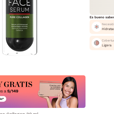
Es bueno sabe
Necesid
Hidrata
Cobertu
Ligera