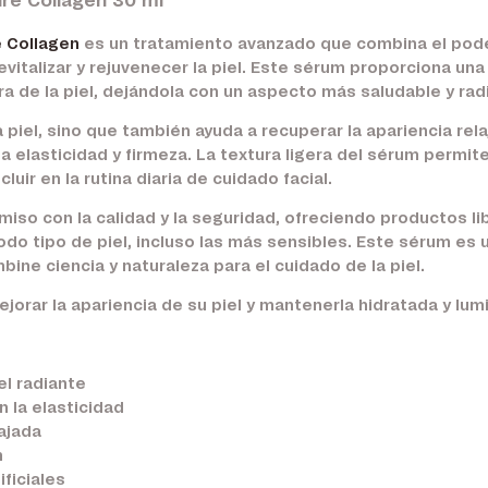
re Collagen 30 ml
e Collagen
es un tratamiento avanzado que combina el pod
vitalizar y rejuvenecer la piel. Este sérum proporciona un
ra de la piel, dejándola con un aspecto más saludable y rad
 piel, sino que también ayuda a recuperar la apariencia rela
 elasticidad y firmeza. La textura ligera del sérum permite
luir en la rutina diaria de cuidado facial.
so con la calidad y la seguridad, ofreciendo productos li
 todo tipo de piel, incluso las más sensibles. Este sérum e
ine ciencia y naturaleza para el cuidado de la piel.
orar la apariencia de su piel y mantenerla hidratada y lum
l radiante
 la elasticidad
ajada
n
ficiales