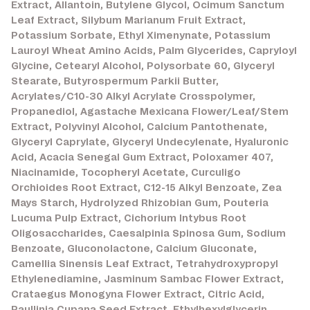
Extract, Allantoin, Butylene Glycol, Ocimum Sanctum
Leaf Extract, Silybum Marianum Fruit Extract,
Potassium Sorbate, Ethyl Ximenynate, Potassium
Lauroyl Wheat Amino Acids, Palm Glycerides, Capryloyl
Glycine, Cetearyl Alcohol, Polysorbate 60, Glyceryl
Stearate, Butyrospermum Parkii Butter,
Acrylates/C10-30 Alkyl Acrylate Crosspolymer,
Propanediol, Agastache Mexicana Flower/Leaf/Stem
Extract, Polyvinyl Alcohol, Calcium Pantothenate,
Glyceryl Caprylate, Glyceryl Undecylenate, Hyaluronic
Acid, Acacia Senegal Gum Extract, Poloxamer 407,
Niacinamide, Tocopheryl Acetate, Curculigo
Orchioides Root Extract, C12-15 Alkyl Benzoate, Zea
Mays Starch, Hydrolyzed Rhizobian Gum, Pouteria
Lucuma Pulp Extract, Cichorium Intybus Root
Oligosaccharides, Caesalpinia Spinosa Gum, Sodium
Benzoate, Gluconolactone, Calcium Gluconate,
Camellia Sinensis Leaf Extract, Tetrahydroxypropyl
Ethylenediamine, Jasminum Sambac Flower Extract,
Crataegus Monogyna Flower Extract, Citric Acid,