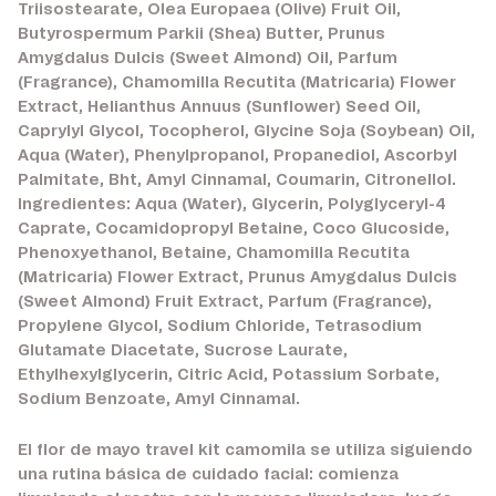
Triisostearate, Olea Europaea (Olive) Fruit Oil,
Butyrospermum Parkii (Shea) Butter, Prunus
Amygdalus Dulcis (Sweet Almond) Oil, Parfum
(Fragrance), Chamomilla Recutita (Matricaria) Flower
Extract, Helianthus Annuus (Sunflower) Seed Oil,
Caprylyl Glycol, Tocopherol, Glycine Soja (Soybean) Oil,
Aqua (Water), Phenylpropanol, Propanediol, Ascorbyl
Palmitate, Bht, Amyl Cinnamal, Coumarin, Citronellol.
Ingredientes: Aqua (Water), Glycerin, Polyglyceryl-4
Caprate, Cocamidopropyl Betaine, Coco Glucoside,
Phenoxyethanol, Betaine, Chamomilla Recutita
(Matricaria) Flower Extract, Prunus Amygdalus Dulcis
(Sweet Almond) Fruit Extract, Parfum (Fragrance),
Propylene Glycol, Sodium Chloride, Tetrasodium
Glutamate Diacetate, Sucrose Laurate,
Ethylhexylglycerin, Citric Acid, Potassium Sorbate,
Sodium Benzoate, Amyl Cinnamal.
El flor de mayo travel kit camomila se utiliza siguiendo
una rutina básica de cuidado facial: comienza