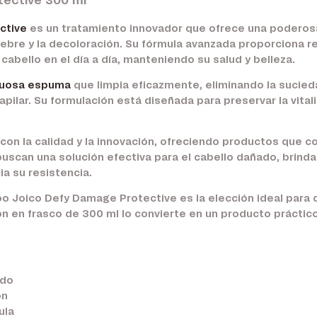
ective 300 ml
ctive
es un tratamiento innovador que ofrece una poderosa
iebre y la decoloración. Su fórmula avanzada proporciona r
 cabello en el día a día, manteniendo su salud y belleza.
tuosa espuma
que limpia eficazmente, eliminando la sucied
apilar. Su formulación está diseñada para preservar la vita
on la calidad y la innovación, ofreciendo productos que co
uscan una solución efectiva para el cabello dañado, brind
ia su resistencia.
poo Joico Defy Damage Protective es la elección ideal par
n en frasco de 300 ml lo convierte en un producto práctico 
ado
ón
ula