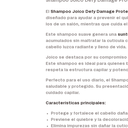
Shampoo Joico Defy Damage Prot
El
Shampoo Joico Defy Damage Prote
diseñado para ayudar a prevenir el qu
los de un salón, mientras que cuida el
Este shampoo suave genera una
sun
acumulados sin maltratar la cutícula c
cabello luzca radiante y lleno de vida.
Joico se destaca por su compromiso c
Este shampoo es ideal para quienes b
respeta la estructura capilar y potenc
Perfecto para el uso diario, el Sham
saludable y protegido. Su presentació
cuidado capilar.
Características principales:
Protege y fortalece el cabello dañ
Previene el quiebre y la decoloraci
Elimina impurezas sin dañar la cutíc