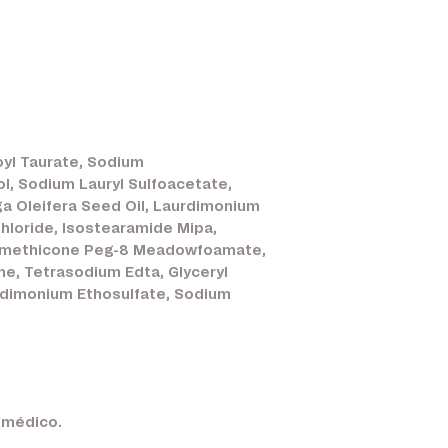
yl Taurate, Sodium
l, Sodium Lauryl Sulfoacetate,
ga Oleifera Seed Oil, Laurdimonium
Chloride, Isostearamide Mipa,
, Dimethicone Peg-8 Meadowfoamate,
e, Tetrasodium Edta, Glyceryl
Yldimonium Ethosulfate, Sodium
u médico.