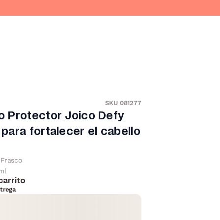
SKU 081277
 Protector Joico Defy
ara fortalecer el cabello
Frasco
ml
carrito
trega