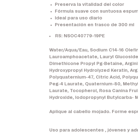
Preserva la vitalidad del color
Fórmula suave con suntuosa espu
Ideal para uso diario
Presentación en frasco de 300 ml
RS: NSOC40779-19PE
Water/Aqua/Eau, Sodium C14-16 Olefin
Lauroamphoacetate, Lauryl Glucoside,
Dimethicone Propyl Pg-Betaine, Argini
Hydroxypropyl Hydrolyzed Keratin, Arg
Polyquaternium-47, Citric Acid, Poly
Peg-4 Laurate, Quaternium-80, Methy
Laurate, Tocopherol, Rosa Canina Frui
Hydroxide, Iodopropynyl Butylcarba- M
Aplique al cabello mojado. Forme esp
Uso para adolescentes , jóvenes y adu