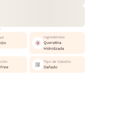
r
Ingredientes
ad
Queratina
ción
Hidrolizada
ación
Tipo de Cabello
 Free
Dañado