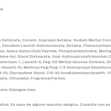
ma
 Sulfonate, Cocami- Dopropyl Betaine, Sodium Methyl Coco
 Disodium Laureth Sulfosuccinate, Betaine, Phenoxyethano
ne, Avena Sativa (Oat) Peptide, Phosphatidylcholine, Morin
inine Hcl, Glycol Distearate, Guar Hydroxypropyltrimonium 
quaternium-7, Laureth-4, Peg-120 Methyl Glucose Dioleate
l Gluceth-10, Methoxy Peg/Ppg-7/3 Aminopropyl Dimethicon
t Oil, Dipropylene Glycol, C10-40 Isoalkylamidopropyleth- 
ate, Citronellol, Fragrance/Parfum.
uma. Enjuague bien.
ltos. En caso de alguna reacción alergica. Consulte con s