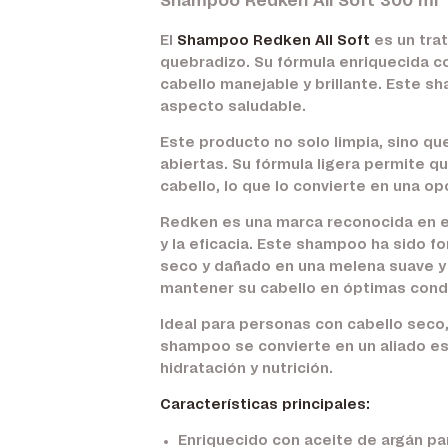
Shampoo Redken All Soft 300 ml
El
Shampoo Redken All Soft
es un tra
quebradizo. Su fórmula enriquecida 
cabello manejable y brillante. Este s
aspecto saludable.
Este producto no solo limpia, sino qu
abiertas. Su fórmula ligera permite q
cabello, lo que lo convierte en una opc
Redken es una marca reconocida en el 
y la eficacia. Este shampoo ha sido f
seco y dañado en una melena suave y b
mantener su cabello en óptimas cond
Ideal para personas con cabello seco
shampoo se convierte en un aliado ese
hidratación y nutrición.
Características principales:
Enriquecido con aceite de argán pa