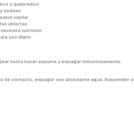
seco y quebradizo
e y sedoso
salud capilar
tas abiertas
 necesita nutrición
ara uso diario
ajear hasta hacer espuma y enjuagar minuciosamente.
caso de contacto, enjuagar con abundante agua. Suspender s