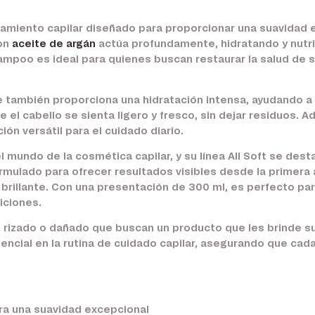
tamiento capilar diseñado para proporcionar una suavidad e
con
aceite de argán
actúa profundamente, hidratando y nutri
hampoo es ideal para quienes buscan restaurar la salud de 
e también proporciona una hidratación intensa, ayudando a 
ue el cabello se sienta ligero y fresco, sin dejar residuos.
ión versátil para el cuidado diario.
mundo de la cosmética capilar, y su línea All Soft se des
ormulado para ofrecer resultados visibles desde la primera 
rillante. Con una presentación de 300 ml, es perfecto par
iciones.
, rizado o dañado que buscan un producto que les brinde su
ncial en la rutina de cuidado capilar, asegurando que cad
ra una suavidad excepcional