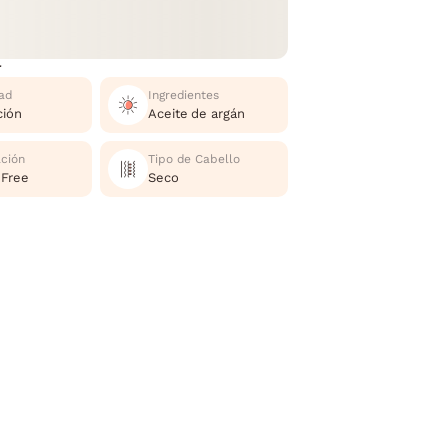
r
ad
Ingredientes
ción
Aceite de argán
ación
Tipo de Cabello
 Free
Seco