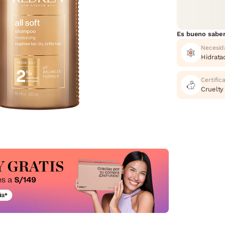
Es bueno sabe
Necesid
Hidrata
Certific
Cruelty