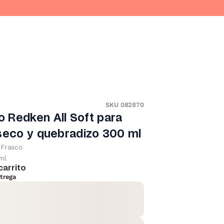
SKU 082870
 Redken All Soft para
seco y quebradizo 300 ml
Frasco
ml
carrito
trega