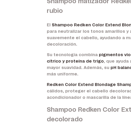
Shampoo matizador Redken 
rubio
El
Shampoo Redken Color Extend Blo
para neutralizar los tonos amarillos y
suavemente el cabello, ayudando a man
decoloración.
Su tecnología combina
pigmentos vio
cítrico y proteína de trigo
, que ayuda 
mayor suavidad. Además, su
pH balan
más uniforme.
Redken Color Extend Blondage Sham
cálidos, proteger el cabello decolora
acondicionador o mascarilla de la líne
Shampoo Redken Color Exte
decolorado