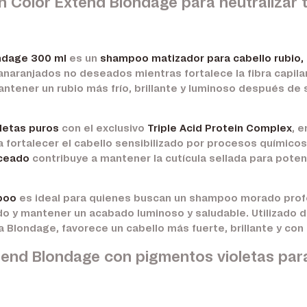
Color Extend Blondage para neutralizar t
ndage 300 ml
es un
shampoo matizador para cabello rubio
 anaranjados no deseados mientras fortalece la fibra capilar
tener un rubio más frío, brillante y luminoso después de 
letas puros
con el exclusivo
Triple Acid Protein Complex
, 
a fortalecer el cabello sensibilizado por procesos químicos
ceado
contribuye a mantener la cutícula sellada para potenci
poo
es ideal para quienes buscan un shampoo morado profes
do y mantener un acabado luminoso y saludable. Utilizado d
a Blondage, favorece un cabello más fuerte, brillante y con
nd Blondage con pigmentos violetas para 