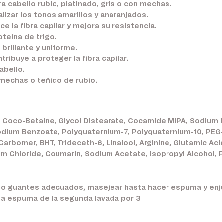
 cabello rubio, platinado, gris o con mechas.
lizar los tonos amarillos y anaranjados.
ce la fibra capilar y mejora su resistencia.
oteína de trigo.
brillante y uniforme.
ibuye a proteger la fibra capilar.
abello.
 mechas o teñido de rubio.
 Coco-Betaine, Glycol Distearate, Cocamide MIPA, Sodium L
dium Benzoate, Polyquaternium-7, Polyquaternium-10, PEG-
, Carbomer, BHT, Trideceth-6, Linalool, Arginine, Glutamic A
m Chloride, Coumarin, Sodium Acetate, Isopropyl Alcohol,
do guantes adecuados, masejear hasta hacer espuma y enjua
 la espuma de la segunda lavada por 3