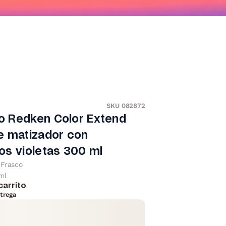
SKU 082872
 Redken Color Extend
e matizador con
s violetas 300 ml
Frasco
ml
carrito
trega