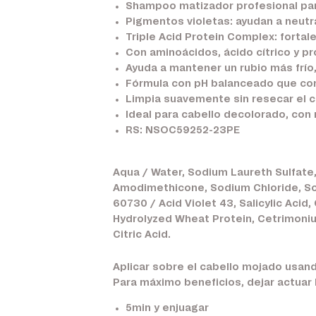
Shampoo matizador profesional para
Pigmentos violetas:
ayudan a neutra
Triple Acid Protein Complex:
fortale
Con aminoácidos, ácido cítrico y pr
Ayuda a mantener un rubio más frío, 
Fórmula con pH balanceado que contr
Limpia suavemente sin resecar el c
Ideal para cabello decolorado, con
RS: NSOC59252-23PE
Aqua / Water, Sodium Laureth Sulfate,
Amodimethicone, Sodium Chloride, So
60730 / Acid Violet 43, Salicylic Acid
Hydrolyzed Wheat Protein, Cetrimoniu
Citric Acid.
Aplicar sobre el cabello mojado usan
Para máximo beneficios, dejar actuar
5min y enjuagar