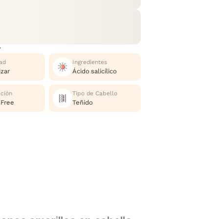
r
ad
Ingredientes
izar
Ácido salicílico
ación
Tipo de Cabello
 Free
Teñido