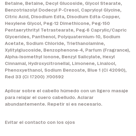
Betaine, Betaine, Decyl Glucoside, Glycol Stearate,
Benzotriazolyl Dodecyl P-Cresol, Capryloyl Glycine,
Citric Acid, Disodium Edta, Disodium Edta-Copper,
Hexylene Glycol, Peg-12 Dimethicone, Peg-150
Pentaerythrityl Tetrastearate, Peg-6 Caprylic/Capric
Glycerides, Panthenol, Polyquaternium-10, Sodium
Acetate, Sodium Chloride, Triethanolamine,
Xylitylglucoside, Benzophenone-4, Parfum (Fragrance),
Alpha-Isomethyl Ionone, Benzyl Salicylate, Hexyl
Cinnamal, Hydroxycitronellal, Limonene, Linalool,
Phenoxyethanol, Sodium Benzoate, Blue 1 (Ci 42090),
Red 33 (Ci 17200) .Y00592
Aplicar sobre el cabello húmedo con un ligero masaje
para relajar el cuero cabelludo. Aclarar
abundantemente. Repetir si es necesario.
Evitar el contacto con los ojos