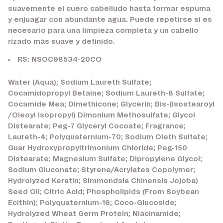
suavemente el cuero cabelludo hasta formar espuma
y enjuagar con abundante agua. Puede repetirse si es
necesario para una limpieza completa y un cabello
rizado más suave y definido.
RS: NSOC98534-20CO
Water (Aqua); Sodium Laureth Sulfate;
Cocamidopropyl Betaine; Sodium Laureth-8 Sulfate;
Cocamide Mea; Dimethicone; Glycerin; Bis-(Isostearoyl
/Oleoyl Isopropyl) Dimonium Methosulfate; Glycol
Distearate; Peg-7 Glyceryl Cocoate; Fragrance;
Laureth-4; Polyquaternium-70; Sodium Oleth Sulfate;
Guar Hydroxypropyltrimonium Chloride; Peg-150
Distearate; Magnesium Sulfate; Dipropylene Glycol;
Sodium Gluconate; Styrene/Acrylates Copolymer;
Hydrolyzed Keratin; Simmondsia Chinensis Jojoba)
Seed Oil; Citric Acid; Phospholipids (From Soybean
Ecithin); Polyquaternium-16; Coco-Glucoside;
Hydrolyzed Wheat Germ Protein; Niacinamide;