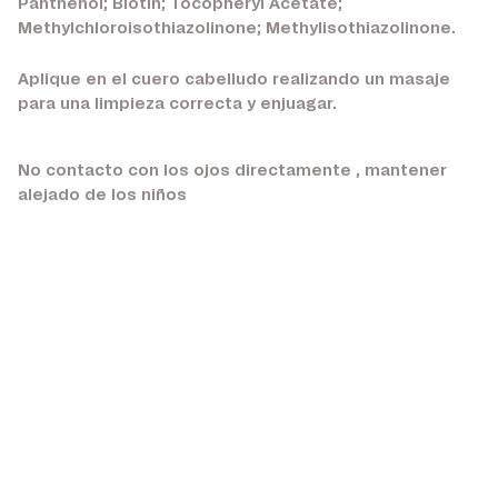
Panthenol; Biotin; Tocopheryl Acetate;
Methylchloroisothiazolinone; Methylisothiazolinone.
Aplique en el cuero cabelludo realizando un masaje
para una limpieza correcta y enjuagar.
No contacto con los ojos directamente , mantener
alejado de los niños