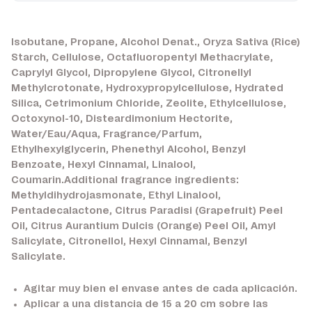
Isobutane, Propane, Alcohol Denat., Oryza Sativa (Rice)
Starch, Cellulose, Octafluoropentyl Methacrylate,
Caprylyl Glycol, Dipropylene Glycol, Citronellyl
Methylcrotonate, Hydroxypropylcellulose, Hydrated
Silica, Cetrimonium Chloride, Zeolite, Ethylcellulose,
Octoxynol-10, Disteardimonium Hectorite,
Water/Eau/Aqua, Fragrance/Parfum,
Ethylhexylglycerin, Phenethyl Alcohol, Benzyl
Benzoate, Hexyl Cinnamal, Linalool,
Coumarin.Additional fragrance ingredients:
Methyldihydrojasmonate, Ethyl Linalool,
Pentadecalactone, Citrus Paradisi (Grapefruit) Peel
Oil, Citrus Aurantium Dulcis (Orange) Peel Oil, Amyl
Salicylate, Citronellol, Hexyl Cinnamal, Benzyl
Salicylate.
Agitar muy bien el envase antes de cada aplicación.
Aplicar a una distancia de 15 a 20 cm sobre las